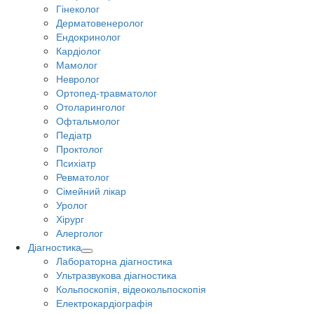
Гінеколог
Дерматовенеролог
Ендокринолог
Кардіолог
Мамолог
Невролог
Ортопед-травматолог
Отоларинголог
Офтальмолог
Педіатр
Проктолог
Психіатр
Ревматолог
Сімейний лікар
Уролог
Хірург
Алерголог
Діагностика
Лабораторна діагностика
Ультразвукова діагностика
Кольпоскопія, відеокольпоскопія
Електрокардіографія