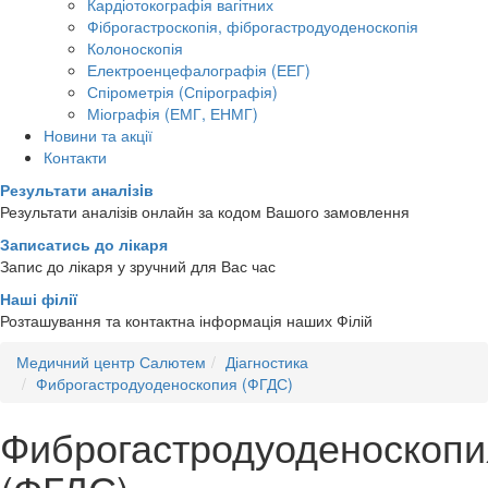
Кардіотокографія вагітних
Фіброгастроскопія, фіброгастродуоденоскопія
Колоноскопія
Електроенцефалографія (ЕЕГ)
Спірометрія (Спірографія)
Міографія (ЕМГ, ЕНМГ)
Новини та акції
Контакти
Результати аналiзiв
Результати аналізів онлайн за кодом Вашого замовлення
Записатись до лікаря
Запис до лікаря у зручний для Вас час
Наші філії
Розташування та контактна інформація наших Філій
Медичний центр Салютем
Діагностика
Фиброгастродуоденоскопия (ФГДС)
Фиброгастродуоденоскопи