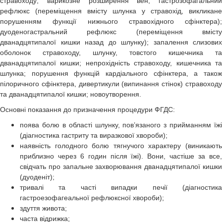
стравоходу; варикозне розширення вен; гастрозофагальний
рефлюкс (переміщення вмісту шлунка у стравохід, викликане
порушенням функції нижнього стравохідного сфінктера);
дуоденогастральний рефлюкс (переміщення вмісту
дванадцятипалої кишки назад до шлунку); запалення слизових
оболонок стравоходу, шлунку, товстого кишечника та
дванадцятипалої кишки; непрохідність стравоходу, кишечника та
шлунка; порушення функцій кардіального сфінктера, а також
пілоричного сфінктера, дивертикули (випинання стінок) стравоходу
та дванадцятипалої кишки; новоутворення.
Основні показання до призначення процедури ФГДС:
поява болю в області шлунку, пов’язаного з прийманням їжі
(діагностика гастриту та виразкової хвороби);
наявність голодного болю тягнучого характеру (виникають
приблизно через 6 годин після їжі). Вони, частіше за все,
свідчать про запальне захворювання дванадцятипалої кишки
(дуоденіт);
тривалі та часті випадки печії (діагностика
гастроезофагеальної рефлюксної хвороби);
здуття живота;
часта відрижка;