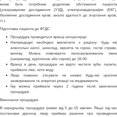
може бути потрібним додаткове обстеження пацієнта
(ультразвукове дослідження (УЗД), електрокардіографія (ЕКГ),
біохімічне дослідження крові, аналіз здатності до згортання крові,
т.і.).
Підготовка пацієнта до ФГДС:
Процедура проводиться вранці натщесерце.
Напередодні необхідно виключити з раціону: будь які
алкогольні напої, шоколад, зернята та горіхи, гострі страви,
випічку. Можна повечеряти легкозасвоюваною їжею
(наприклад, курятиною або сиром) до 18-00.
Вранці в день процедури не варто чистити зуби, палити,
приймати ліки, пити воду.
Лікар повинен з’ясувати чи наявні будь-які хронічні
захворювання та алергічні реакції на медикаменти.
Їжу можна приймати через 2 години після закінчення
процедури.
Виконання процедури.
В середньому процедура триває від 5 до 15 хвилин. Якщо під час
постановки діагнозу лікар приймає рішення про проведення