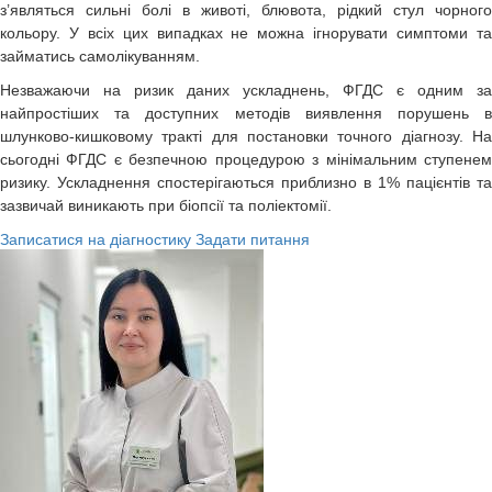
з’являться сильні болі в животі, блювота, рідкий стул чорного
кольору. У всіх цих випадках не можна ігнорувати симптоми та
займатись самолікуванням.
Незважаючи на ризик даних ускладнень, ФГДС є одним за
найпростіших та доступних методів виявлення порушень в
шлунково-кишковому тракті для постановки точного діагнозу. На
сьогодні ФГДС є безпечною процедурою з мінімальним ступенем
ризику. Ускладнення спостерігаються приблизно в 1% пацієнтів та
зазвичай виникають при біопсії та поліектомії.
Записатися на діагностику
Задати питання