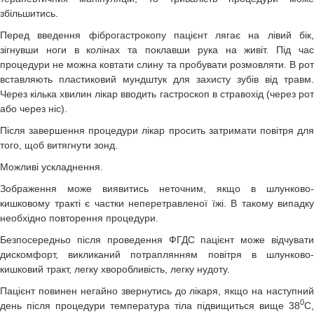
збільшитись.
Перед введення фіброгастрокопу пацієнт лягає на лівий бік,
зігнувши ноги в колінах та поклавши рука на живіт. Під час
процедури не можна ковтати слину та пробувати розмовляти. В рот
вставляють пластиковий мундштук для захисту зубів від травм.
Через кілька хвилин лікар вводить гастроскоп в стравохід (через рот
або через ніс).
Після завершення процедури лікар просить затримати повітря для
того, щоб витягнути зонд.
Можливі ускладнення.
Зображення може виявитись неточним, якщо в шлунково-
кишковому тракті є частки неперетравленої їжі. В такому випадку
необхідно повторення процедури.
Безпосередньо після проведення ФГДС пацієнт може відчувати
дискомфорт, викликаний потраплянням повітря в шлунково-
кишковий тракт, легку хворобливість, легку нудоту.
Пацієнт повинен негайно звернутись до лікаря, якщо на наступний
0
день після процедури температура тіла підвищиться вище 38
С,