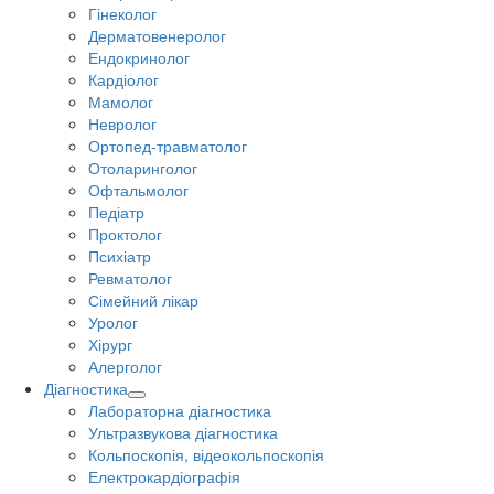
Гінеколог
Дерматовенеролог
Ендокринолог
Кардіолог
Мамолог
Невролог
Ортопед-травматолог
Отоларинголог
Офтальмолог
Педіатр
Проктолог
Психіатр
Ревматолог
Сімейний лікар
Уролог
Хірург
Алерголог
Діагностика
Лабораторна діагностика
Ультразвукова діагностика
Кольпоскопія, відеокольпоскопія
Електрокардіографія