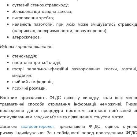
суттєвий стеноз стравоходу;
збільшена щитовидна залоза;
викривлення хребта;
наявність патологій, при яких може зміщуватись стравохід
(наприклад, аневризма аорти, новоутворення);
атеросклероз.
Відносні протипоказання:
стенокардія;
гіпертонія третьої стадії;
гострі запально-інфекційні захворювання глотки, гортані,
мигдалин;
шийний лімфаденіт;
психічні розлади.
Вагітним призначають ФГДС лише у випадку, коли інші менш
травматичні способи отримання інформації неможливі. Ризик
проведення даної процедури протягом вагітності пов’язаний зі
стимулюванням гладких м’язів та підвищеним тонусом матки.
Загалом
гастроентеролог
, призначаючи ФГДС, оцінює ступін
ризику індивідуально. За необхідності перед проведенням ФГДС