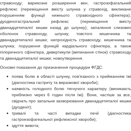
стравоходу; варикозне розширення вен; гастрозофагальний
рефлюкс (переміщення вмісту шлунка у стравохід, викликане
порушенням функції нижнього стравохідного сфінктера);
дуоденогастральний рефлюкс (переміщення вмісту
дванадцятипалої кишки назад до шлунку); запалення слизових
оболонок стравоходу, шлунку, товстого кишечника та
дванадцятипалої кишки; непрохідність стравоходу, кишечника та
шлунка; порушення функцій кардіального сфінктера, а також
пілоричного сфінктера, дивертикули (випинання стінок) стравоходу
та дванадцятипалої кишки; новоутворення.
Основні показання до призначення процедури ФГДС:
поява болю в області шлунку, пов’язаного з прийманням їжі
(діагностика гастриту та виразкової хвороби);
наявність голодного болю тягнучого характеру (виникають
приблизно через 6 годин після їжі). Вони, частіше за все,
свідчать про запальне захворювання дванадцятипалої кишки
(дуоденіт);
тривалі та часті випадки печії (діагностика
гастроезофагеальної рефлюксної хвороби);
здуття живота;