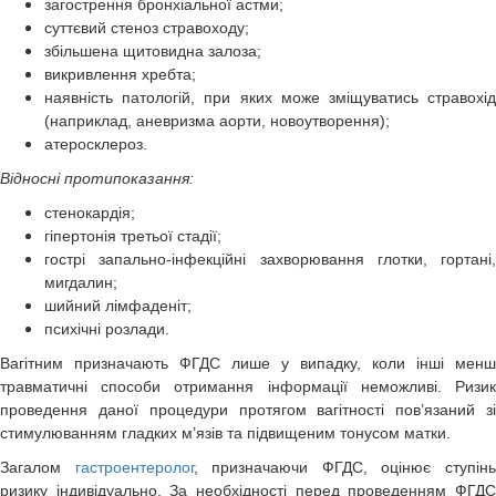
загострення бронхіальної астми;
суттєвий стеноз стравоходу;
збільшена щитовидна залоза;
викривлення хребта;
наявність патологій, при яких може зміщуватись стравохід
(наприклад, аневризма аорти, новоутворення);
атеросклероз.
Відносні протипоказання:
стенокардія;
гіпертонія третьої стадії;
гострі запально-інфекційні захворювання глотки, гортані,
мигдалин;
шийний лімфаденіт;
психічні розлади.
Вагітним призначають ФГДС лише у випадку, коли інші менш
травматичні способи отримання інформації неможливі. Ризик
проведення даної процедури протягом вагітності пов’язаний зі
стимулюванням гладких м’язів та підвищеним тонусом матки.
Загалом
гастроентеролог
, призначаючи ФГДС, оцінює ступін
ризику індивідуально. За необхідності перед проведенням ФГДС