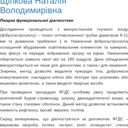
Щіпкова Наталія
Володимирівна
Лікарка функціональної діагностики
Дослідження проводиться з використанням гнучкого зонду
(фіброгастроскопу) – тонкої оптоволоконної трубки діаметром 8-11
мм та довжиною приблизно 1 м. Накінечник фіброгастроскопа
оснащений вбудованим освітлювальним елементом та камерою,
яка фіксує та передає зображення органу на екран. Накінечник
обертається навколо своєї вісі на 180 градусів. Дане обладнання
використовується не лише для діагностики, а також і для лікування.
Зокрема, метод дозволяє видаляти чужорідні тіла, доброякісні
новоутворення, накладати кліпси або лігатури при шлункових або
кишкових кровотечах, а також вводити лікарські засоби.
При проведенні процедури ФГДС особливу увагу приділяють
анатомічній будові стравоходу, шлунку, дванадцятипалої кишки, а
також стану слизових оболонок. Даний метод дозволяє встановити
наявність рефлюксу, ерозій, виразок, поліпів.
Серед захворювань, що діагностуються за допомогою ФГДС –
виразкова хвороба; поліпи; гастрит; коліт; холецистит; стеноз