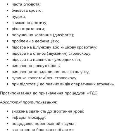
часта блювота;
блювота кров’ю;
нудота;
зниження апетиту;
різка втрата ваги;
порушення ковтання (дисфагія);
проблеми з дефекацією;
підозра на шлункову або кишкову кровотечу;
підозра на стеноз (звуження) стравоходу;
підозра на наявність чужорідних тіл;
виявлення новоутворень;
виявлення та видалення поліпів шлунку;
зупинка кровотечі вен стравоходу;
при підготовці до певних видів оперативних втручань.
Протипоказання до призначення процедури ФГДС:
Абсолютні протипоказання:
знижена здатність до згортання крові;
інфаркт міокарду;
нещодавно перенесений інсульт;
загострення бронхіальної астми;