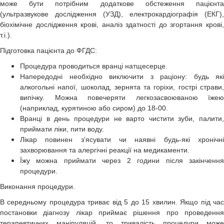
може бути потрібним додаткове обстеження пацієнта
(ультразвукове дослідження (УЗД), електрокардіографія (ЕКГ),
біохімічне дослідження крові, аналіз здатності до згортання крові,
т.і.).
Підготовка пацієнта до ФГДС:
Процедура проводиться вранці натщесерце.
Напередодні необхідно виключити з раціону: будь які
алкогольні напої, шоколад, зернята та горіхи, гострі страви,
випічку. Можна повечеряти легкозасвоюваною їжею
(наприклад, курятиною або сиром) до 18-00.
Вранці в день процедури не варто чистити зуби, палити,
приймати ліки, пити воду.
Лікар повинен з’ясувати чи наявні будь-які хронічні
захворювання та алергічні реакції на медикаменти.
Їжу можна приймати через 2 години після закінчення
процедури.
Виконання процедури.
В середньому процедура триває від 5 до 15 хвилин. Якщо під час
постановки діагнозу лікар приймає рішення про проведення
терапевтичних маніпуляцій, то тривалість процедури може