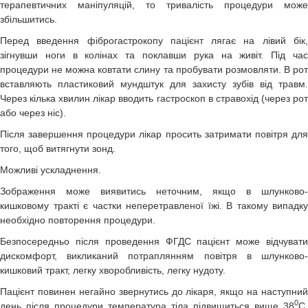
терапевтичних маніпуляцій, то тривалість процедури може
збільшитись.
Перед введення фіброгастрокопу пацієнт лягає на лівий бік,
зігнувши ноги в колінах та поклавши рука на живіт. Під час
процедури не можна ковтати слину та пробувати розмовляти. В рот
вставляють пластиковий мундштук для захисту зубів від травм.
Через кілька хвилин лікар вводить гастроскоп в стравохід (через рот
або через ніс).
Після завершення процедури лікар просить затримати повітря для
того, щоб витягнути зонд.
Можливі ускладнення.
Зображення може виявитись неточним, якщо в шлунково-
кишковому тракті є частки неперетравленої їжі. В такому випадку
необхідно повторення процедури.
Безпосередньо після проведення ФГДС пацієнт може відчувати
дискомфорт, викликаний потраплянням повітря в шлунково-
кишковий тракт, легку хворобливість, легку нудоту.
Пацієнт повинен негайно звернутись до лікаря, якщо на наступний
0
день після процедури температура тіла підвищиться вище 38
С,