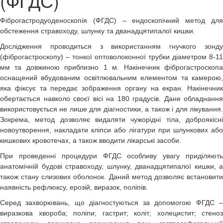
(ФГДС)
Фіброгастродуоденоскопія (ФГДС)
– ендоскопічний метод дл
обстеження стравоходу, шлунку та дванадцятипалої кишки.
Дослідження проводиться з використанням гнучкого зонду
(фіброгастроскопу) – тонкої оптоволоконної трубки діаметром 8-11
мм та довжиною приблизно 1 м. Накінечник фіброгастроскопа
оснащений вбудованим освітлювальним елементом та камерою,
яка фіксує та передає зображення органу на екран. Накінечник
обертається навколо своєї вісі на 180 градусів. Дане обладнання
використовується не лише для діагностики, а також і для лікування.
Зокрема, метод дозволяє видаляти чужорідні тіла, доброякісні
новоутворення, накладати кліпси або лігатури при шлункових або
кишкових кровотечах, а також вводити лікарські засоби.
При проведенні процедури ФГДС особливу увагу приділяють
анатомічній будові стравоходу, шлунку, дванадцятипалої кишки, а
також стану слизових оболонок. Даний метод дозволяє встановити
наявність рефлюксу, ерозій, виразок, поліпів.
Серед захворювань, що діагностуються за допомогою ФГДС –
виразкова хвороба; поліпи; гастрит; коліт; холецистит; стеноз