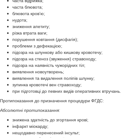
часта відрижка;
часта блювота;
блювота кров’ю;
нудота;
зниження апетиту;
різка втрата ваги;
порушення ковтання (дисфагія);
проблеми з дефекацією;
підозра на шлункову або кишкову кровотечу;
підозра на стеноз (звуження) стравоходу;
підозра на наявність чужорідних тіл;
виявлення новоутворень;
виявлення та видалення поліпів шлунку;
зупинка кровотечі вен стравоходу;
при підготовці до певних видів оперативних втручань.
Протипоказання до призначення процедури ФГДС:
Абсолютні протипоказання:
знижена здатність до згортання крові;
інфаркт міокарду;
нещодавно перенесений інсульт;