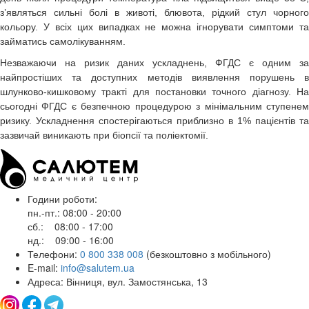
з’являться сильні болі в животі, блювота, рідкий стул чорного
кольору. У всіх цих випадках не можна ігнорувати симптоми та
займатись самолікуванням.
Незважаючи на ризик даних ускладнень, ФГДС є одним за
найпростіших та доступних методів виявлення порушень в
шлунково-кишковому тракті для постановки точного діагнозу. На
сьогодні ФГДС є безпечною процедурою з мінімальним ступенем
ризику. Ускладнення спостерігаються приблизно в 1% пацієнтів та
зазвичай виникають при біопсії та поліектомії.
Години роботи:
пн.-пт.: 08:00 - 20:00
сб.: 08:00 - 17:00
нд.: 09:00 - 16:00
Телефони:
0 800 338 008
(безкоштовно з мобільного)
E-mail:
info@salutem.ua
Адреса: Вінниця, вул. Замостянська, 13