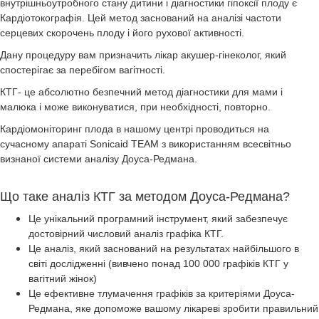
внутрішньоутробного стану дитини і діагностики гіпоксії плоду є
Кардіотокографія. Цей метод заснований на аналізі частоти
серцевих скорочень плоду і його рухової активності.
Дану процедуру вам призначить лікар акушер-гінеколог, який
спостерігає за перебігом вагітності.
КТГ- це абсолютно безпечний метод діагностики для мами і
малюка і може виконуватися, при необхідності, повторно.
Кардіомоніторинг плода в нашому центрі проводиться на
сучасному апараті Sonicaid TEAM з використанням всесвітньо
визнаної системи аналізу Доуса-Редмана.
Що таке аналіз КТГ за методом Доуса-Редмана?
Це унікальний програмний інструмент, який забезпечує
достовірний числовий аналіз графіка КТГ.
Це аналіз, який заснований на результатах найбільшого в
світі дослідженні (вивчено понад 100 000 графіків КТГ у
вагітний жінок)
Це ефективне тлумачення графіків за критеріями Доуса-
Редмана, яке допоможе вашому лікареві зробити правильний