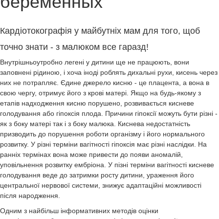
беременных
Кардіотокографія у майбутніх мам для того, щоб
точно знати - з малюком все гаразд!
Внутрішньоутробно легені у дитини ще не працюють, вони
заповнені рідиною, і хоча іноді роблять дихальні рухи, кисень через
них не потрапляє. Єдине джерело кисню - це плацента, а вона в
свою чергу, отримує його з крові матері. Якщо на будь-якому з
етапів надходження кисню порушено, розвивається кисневе
голодування або гіпоксія плода. Причини гіпоксії можуть бути різні -
як з боку матері так і з боку малюка. Киснева недостатність
призводить до порушення роботи організму і його нормального
розвитку. У різні терміни вагітності гіпоксія має різні наслідки. На
ранніх термінах вона може привести до появи аномалій,
уповільнення розвитку ембріона. У пізні терміни вагітності кисневе
голодування веде до затримки росту дитини, ураження його
центральної нервової системи, знижує адаптаційні можливості
після народження.
Одним з найбільш інформативних методів оцінки