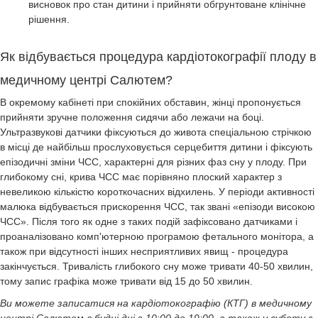
висновок про стан дитини і прийняти обгрунтоване клінічне
рішення.
Як відбувається процедура кардіотокографії плоду в
медичному центрі Салютем?
В окремому кабінеті при спокійних обставин, жінці пропонується
прийняти зручне положення сидячи або лежачи на боці.
Ультразвукові датчики фіксуються до живота спеціальною стрічкою
в місці де найбільш прослуховується серцебиття дитини і фіксують
епізодичні зміни ЧСС, характерні для різних фаз сну у плоду. При
глибокому сні, крива ЧСС має порівняно плоский характер з
невеликою кількістю короткочасних відхилень. У періоди активності
малюка відбувається прискорення ЧСС, так звані «епізоди високою
ЧСС». Після того як одне з таких подій зафіксовано датчиками і
проаналізовано комп'ютерною програмою фетального монітора, а
також при відсутності інших несприятливих явищ - процедура
закінчується. Тривалість глибокого сну може тривати 40-50 хвилин,
тому запис графіка може тривати від 15 до 50 хвилин.
Ви можете записатися на кардіотокографію (КТГ) в медичному
центрі Салютем в будні дні з 10:00 до 19:00, а також у суботу з