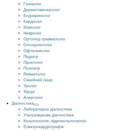
Гінеколог
Дерматовенеролог
Ендокринолог
Кардіолог
Мамолог
Невролог
Ортопед-травматолог
Отоларинголог
Офтальмолог
Педіатр
Проктолог
Психіатр
Ревматолог
Сімейний лікар
Уролог
Хірург
Алерголог
Діагностика
Лабораторна діагностика
Ультразвукова діагностика
Кольпоскопія, відеокольпоскопія
Електрокардіографія