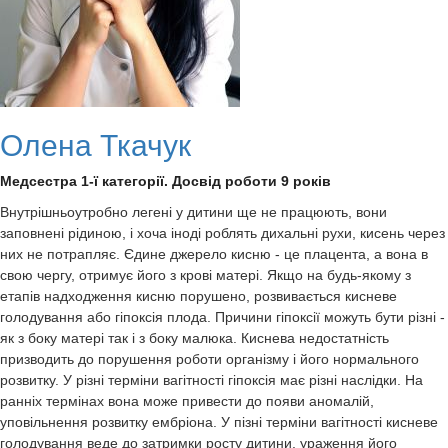
Олена Ткачук
Медсестра 1-ї категорії. Досвід роботи 9 років
Внутрішньоутробно легені у дитини ще не працюють, вони
заповнені рідиною, і хоча іноді роблять дихальні рухи, кисень через
них не потрапляє. Єдине джерело кисню - це плацента, а вона в
свою чергу, отримує його з крові матері. Якщо на будь-якому з
етапів надходження кисню порушено, розвивається кисневе
голодування або гіпоксія плода. Причини гіпоксії можуть бути різні -
як з боку матері так і з боку малюка. Киснева недостатність
призводить до порушення роботи організму і його нормального
розвитку. У різні терміни вагітності гіпоксія має різні наслідки. На
ранніх термінах вона може привести до появи аномалій,
уповільнення розвитку ембріона. У пізні терміни вагітності кисневе
голодування веде до затримки росту дитини, ураження його