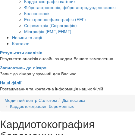
Кардіотокографія вагітних
Фіброгастроскопія, фіброгастродуоденоскопія
Колоноскопія
Електроенцефалографія (ЕЕГ)
Спірометрія (Спірографія)
Міографія (ЕМГ, ЕНМГ)
Новини та акції
Контакти
Результати аналiзiв
Результати аналізів онлайн за кодом Вашого замовлення
Записатись до лікаря
Запис до лікаря у зручний для Вас час
Наші філії
Розташування та контактна інформація наших Філій
Медичний центр Салютем
Діагностика
Кардиотокография беременных
Кардиотокография