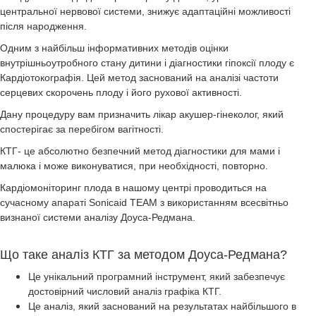
центральної нервової системи, знижує адаптаційні можливості
після народження.
Одним з найбільш інформативних методів оцінки
внутрішньоутробного стану дитини і діагностики гіпоксії плоду є
Кардіотокографія. Цей метод заснований на аналізі частоти
серцевих скорочень плоду і його рухової активності.
Дану процедуру вам призначить лікар акушер-гінеколог, який
спостерігає за перебігом вагітності.
КТГ- це абсолютно безпечний метод діагностики для мами і
малюка і може виконуватися, при необхідності, повторно.
Кардіомоніторинг плода в нашому центрі проводиться на
сучасному апараті Sonicaid TEAM з використанням всесвітньо
визнаної системи аналізу Доуса-Редмана.
Що таке аналіз КТГ за методом Доуса-Редмана?
Це унікальний програмний інструмент, який забезпечує
достовірний числовий аналіз графіка КТГ.
Це аналіз, який заснований на результатах найбільшого в