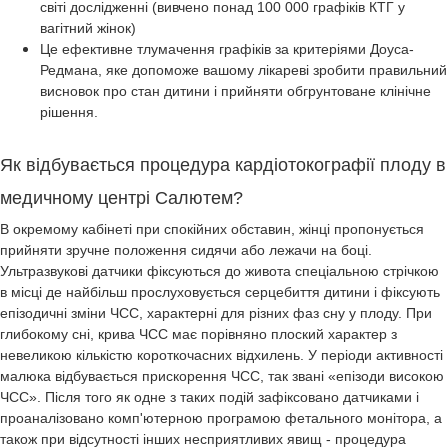
світі дослідженні (вивчено понад 100 000 графіків КТГ у
вагітний жінок)
Це ефективне тлумачення графіків за критеріями Доуса-
Редмана, яке допоможе вашому лікареві зробити правильний
висновок про стан дитини і прийняти обгрунтоване клінічне
рішення.
Як відбувається процедура кардіотокографії плоду в
медичному центрі Салютем?
В окремому кабінеті при спокійних обставин, жінці пропонується
прийняти зручне положення сидячи або лежачи на боці.
Ультразвукові датчики фіксуються до живота спеціальною стрічкою
в місці де найбільш прослуховується серцебиття дитини і фіксують
епізодичні зміни ЧСС, характерні для різних фаз сну у плоду. При
глибокому сні, крива ЧСС має порівняно плоский характер з
невеликою кількістю короткочасних відхилень. У періоди активності
малюка відбувається прискорення ЧСС, так звані «епізоди високою
ЧСС». Після того як одне з таких подій зафіксовано датчиками і
проаналізовано комп'ютерною програмою фетального монітора, а
також при відсутності інших несприятливих явищ - процедура