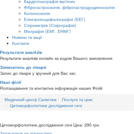
Кардіотокографія вагітних
Фіброгастроскопія, фіброгастродуоденоскопія
Колоноскопія
Електроенцефалографія (ЕЕГ)
Спірометрія (Спірографія)
Міографія (ЕМГ, ЕНМГ)
Новини та акції
Контакти
Результати аналiзiв
Результати аналізів онлайн за кодом Вашого замовлення
Записатись до лікаря
Запис до лікаря у зручний для Вас час
Наші філії
Розташування та контактна інформація наших Філій
Медичний центр Салютем
Послуги та ціни
Цитоморфологічне дослідження сечі
Цитоморфологічне дослідження сечі
Ціна: 290
грн.
Записатися на діагностику