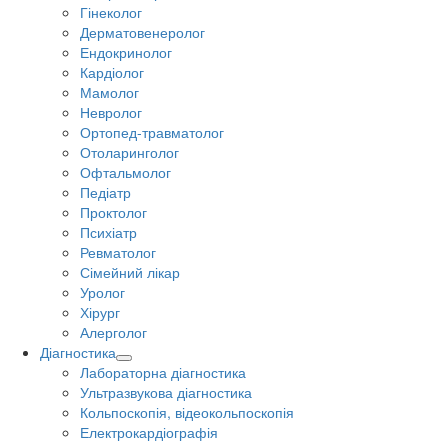
Гінеколог
Дерматовенеролог
Ендокринолог
Кардіолог
Мамолог
Невролог
Ортопед-травматолог
Отоларинголог
Офтальмолог
Педіатр
Проктолог
Психіатр
Ревматолог
Сімейний лікар
Уролог
Хірург
Алерголог
Діагностика
Лабораторна діагностика
Ультразвукова діагностика
Кольпоскопія, відеокольпоскопія
Електрокардіографія