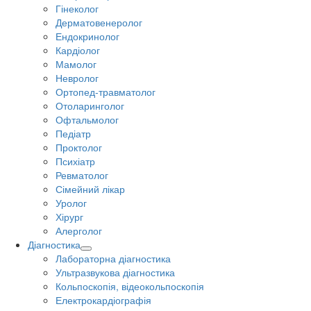
Гінеколог
Дерматовенеролог
Ендокринолог
Кардіолог
Мамолог
Невролог
Ортопед-травматолог
Отоларинголог
Офтальмолог
Педіатр
Проктолог
Психіатр
Ревматолог
Сімейний лікар
Уролог
Хірург
Алерголог
Діагностика
Лабораторна діагностика
Ультразвукова діагностика
Кольпоскопія, відеокольпоскопія
Електрокардіографія