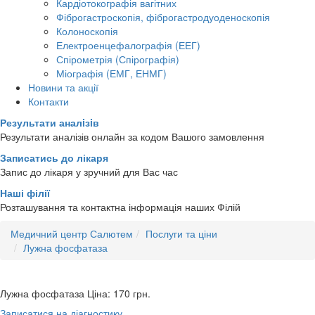
Кардіотокографія вагітних
Фіброгастроскопія, фіброгастродуоденоскопія
Колоноскопія
Електроенцефалографія (ЕЕГ)
Спірометрія (Спірографія)
Міографія (ЕМГ, ЕНМГ)
Новини та акції
Контакти
Результати аналiзiв
Результати аналізів онлайн за кодом Вашого замовлення
Записатись до лікаря
Запис до лікаря у зручний для Вас час
Наші філії
Розташування та контактна інформація наших Філій
Медичний центр Салютем
Послуги та ціни
Лужна фосфатаза
Лужна фосфатаза
Ціна: 170
грн.
Записатися на діагностику