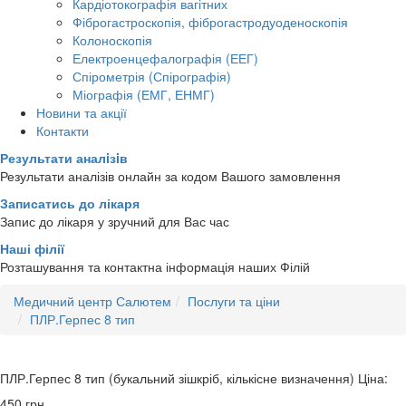
Кардіотокографія вагітних
Фіброгастроскопія, фіброгастродуоденоскопія
Колоноскопія
Електроенцефалографія (ЕЕГ)
Спірометрія (Спірографія)
Міографія (ЕМГ, ЕНМГ)
Новини та акції
Контакти
Результати аналiзiв
Результати аналізів онлайн за кодом Вашого замовлення
Записатись до лікаря
Запис до лікаря у зручний для Вас час
Наші філії
Розташування та контактна інформація наших Філій
Медичний центр Салютем
Послуги та ціни
ПЛР.Герпес 8 тип
ПЛР.Герпес 8 тип (букальний зішкріб, кількісне визначення)
Ціна:
450
грн.