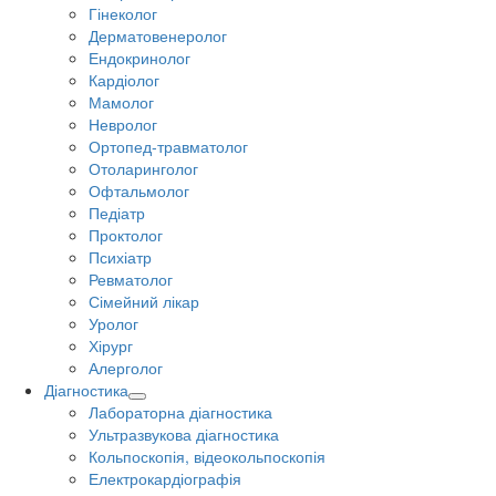
Гінеколог
Дерматовенеролог
Ендокринолог
Кардіолог
Мамолог
Невролог
Ортопед-травматолог
Отоларинголог
Офтальмолог
Педіатр
Проктолог
Психіатр
Ревматолог
Сімейний лікар
Уролог
Хірург
Алерголог
Діагностика
Лабораторна діагностика
Ультразвукова діагностика
Кольпоскопія, відеокольпоскопія
Електрокардіографія