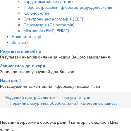
Кардіотокографія вагітних
Фіброгастроскопія, фіброгастродуоденоскопія
Колоноскопія
Електроенцефалографія (ЕЕГ)
Спірометрія (Спірографія)
Міографія (ЕМГ, ЕНМГ)
Новини та акції
Контакти
Результати аналiзiв
Результати аналізів онлайн за кодом Вашого замовлення
Записатись до лікаря
Запис до лікаря у зручний для Вас час
Наші філії
Розташування та контактна інформація наших Філій
Медичний центр Салютем
Послуги та ціни
Первинна хірургічна обробка рани II категорії складності
Первинна хірургічна обробка рани II категорії складності
Ціна:
3000
грн.