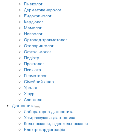
Гінеколог
Дерматовенеролог
Ендокринолог
Кардіолог
Мамолог
Невролог
Ортопед-травматолог
Отоларинголог
Офтальмолог
Педіатр
Проктолог
Психіатр
Ревматолог
Сімейний лікар
Уролог
Хірург
Алерголог
Діагностика
Лабораторна діагностика
Ультразвукова діагностика
Кольпоскопія, відеокольпоскопія
Електрокардіографія