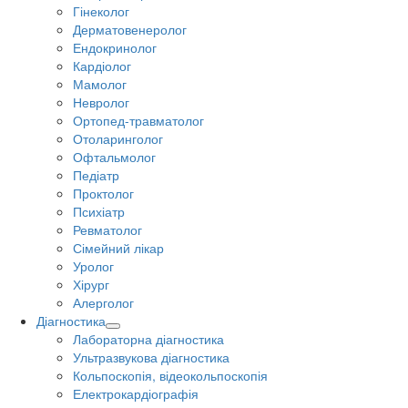
Гінеколог
Дерматовенеролог
Ендокринолог
Кардіолог
Мамолог
Невролог
Ортопед-травматолог
Отоларинголог
Офтальмолог
Педіатр
Проктолог
Психіатр
Ревматолог
Сімейний лікар
Уролог
Хірург
Алерголог
Діагностика
Лабораторна діагностика
Ультразвукова діагностика
Кольпоскопія, відеокольпоскопія
Електрокардіографія