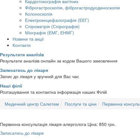
Кардіотокографія вагітних
Фіброгастроскопія, фіброгастродуоденоскопія
Колоноскопія
Електроенцефалографія (ЕЕГ)
Спірометрія (Спірографія)
Міографія (ЕМГ, ЕНМГ)
Новини та акції
Контакти
Результати аналiзiв
Результати аналізів онлайн за кодом Вашого замовлення
Записатись до лікаря
Запис до лікаря у зручний для Вас час
Наші філії
Розташування та контактна інформація наших Філій
Медичний центр Салютем
Послуги та ціни
Первинна консульт
Первинна консультація лікаря-алерголога
Ціна: 850
грн.
Записатись до лікаря