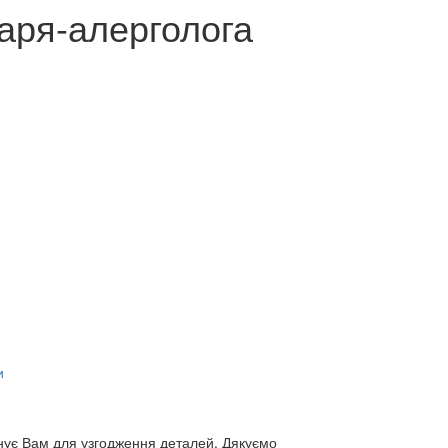
каря-алерголога
и
нує Вам для узгодження деталей. Дякуємо