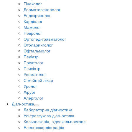
Гінеколог
Дерматовенеролог
Ендокринолог
Кардіолог
Мамолог
Невролог
Ортопед-травматолог
Отоларинголог
Офтальмолог
Педіатр
Проктолог
Психіатр
Ревматолог
Сімейний лікар
Уролог
Хірург
Алерголог
Діагностика
Лабораторна діагностика
Ультразвукова діагностика
Кольпоскопія, відеокольпоскопія
Електрокардіографія