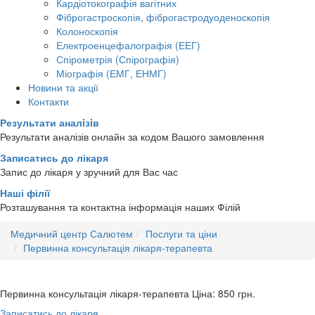
Кардіотокографія вагітних
Фіброгастроскопія, фіброгастродуоденоскопія
Колоноскопія
Електроенцефалографія (ЕЕГ)
Спірометрія (Спірографія)
Міографія (ЕМГ, ЕНМГ)
Новини та акції
Контакти
Результати аналiзiв
Результати аналізів онлайн за кодом Вашого замовлення
Записатись до лікаря
Запис до лікаря у зручний для Вас час
Наші філії
Розташування та контактна інформація наших Філій
Медичний центр Салютем
Послуги та ціни
Первинна консультація лікаря-терапевта
Первинна консультація лікаря-терапевта
Ціна: 850
грн.
Записатись до лікаря