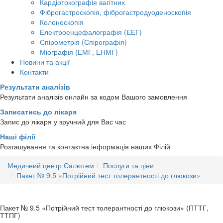
Кардіотокографія вагітних
Фіброгастроскопія, фіброгастродуоденоскопія
Колоноскопія
Електроенцефалографія (ЕЕГ)
Спірометрія (Спірографія)
Міографія (ЕМГ, ЕНМГ)
Новини та акції
Контакти
Результати аналiзiв
Результати аналізів онлайн за кодом Вашого замовлення
Записатись до лікаря
Запис до лікаря у зручний для Вас час
Наші філії
Розташування та контактна інформація наших Філій
Медичний центр Салютем
Послуги та ціни
Пакет № 9.5 «Потрійний тест толерантності до глюкози»
Пакет № 9.5 «Потрійний тест толерантності до глюкози» (ПТТГ,
ТТПГ)