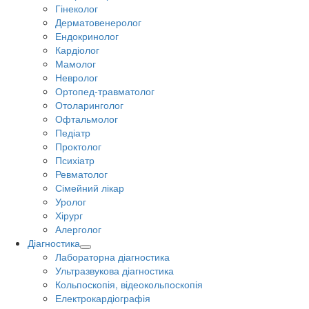
Гінеколог
Дерматовенеролог
Ендокринолог
Кардіолог
Мамолог
Невролог
Ортопед-травматолог
Отоларинголог
Офтальмолог
Педіатр
Проктолог
Психіатр
Ревматолог
Сімейний лікар
Уролог
Хірург
Алерголог
Діагностика
Лабораторна діагностика
Ультразвукова діагностика
Кольпоскопія, відеокольпоскопія
Електрокардіографія