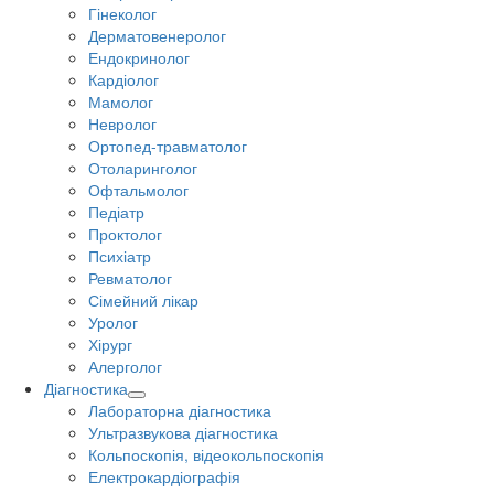
Гінеколог
Дерматовенеролог
Ендокринолог
Кардіолог
Мамолог
Невролог
Ортопед-травматолог
Отоларинголог
Офтальмолог
Педіатр
Проктолог
Психіатр
Ревматолог
Сімейний лікар
Уролог
Хірург
Алерголог
Діагностика
Лабораторна діагностика
Ультразвукова діагностика
Кольпоскопія, відеокольпоскопія
Електрокардіографія