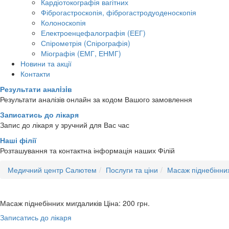
Кардіотокографія вагітних
Фіброгастроскопія, фіброгастродуоденоскопія
Колоноскопія
Електроенцефалографія (ЕЕГ)
Спірометрія (Спірографія)
Міографія (ЕМГ, ЕНМГ)
Новини та акції
Контакти
Результати аналiзiв
Результати аналізів онлайн за кодом Вашого замовлення
Записатись до лікаря
Запис до лікаря у зручний для Вас час
Наші філії
Розташування та контактна інформація наших Філій
Медичний центр Салютем
Послуги та ціни
Масаж піднебінних
Масаж піднебінних мигдаликів
Ціна: 200
грн.
Записатись до лікаря