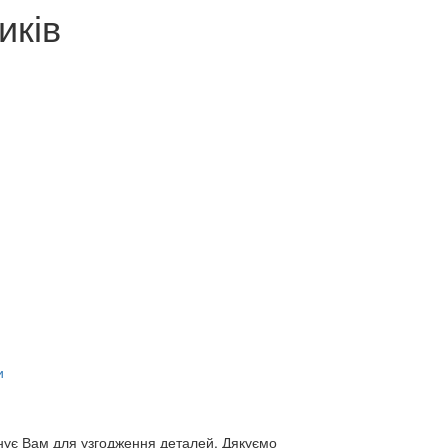
иків
и
нує Вам для узгодження деталей. Дякуємо