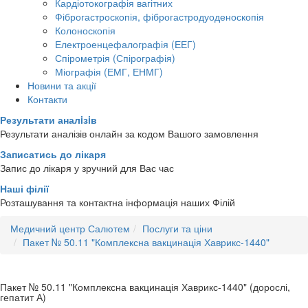
Кардіотокографія вагітних
Фіброгастроскопія, фіброгастродуоденоскопія
Колоноскопія
Електроенцефалографія (ЕЕГ)
Спірометрія (Спірографія)
Міографія (ЕМГ, ЕНМГ)
Новини та акції
Контакти
Результати аналiзiв
Результати аналізів онлайн за кодом Вашого замовлення
Записатись до лікаря
Запис до лікаря у зручний для Вас час
Наші філії
Розташування та контактна інформація наших Філій
Медичний центр Салютем
Послуги та ціни
Пакет № 50.11 "Комплексна вакцинація Хаврикс-1440"
Пакет № 50.11 "Комплексна вакцинація Хаврикс-1440" (дорослі,
гепатит А)