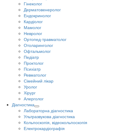
Гінеколог
Дерматовенеролог
Ендокринолог
Кардіолог
Мамолог
Невролог
Ортопед-травматолог
Отоларинголог
Офтальмолог
Педіатр
Проктолог
Психіатр
Ревматолог
Сімейний лікар
Уролог
Хірург
Алерголог
Діагностика
Лабораторна діагностика
Ультразвукова діагностика
Кольпоскопія, відеокольпоскопія
Електрокардіографія