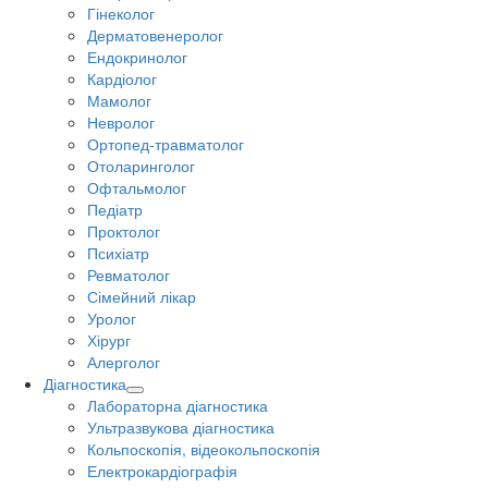
Гінеколог
Дерматовенеролог
Ендокринолог
Кардіолог
Мамолог
Невролог
Ортопед-травматолог
Отоларинголог
Офтальмолог
Педіатр
Проктолог
Психіатр
Ревматолог
Сімейний лікар
Уролог
Хірург
Алерголог
Діагностика
Лабораторна діагностика
Ультразвукова діагностика
Кольпоскопія, відеокольпоскопія
Електрокардіографія