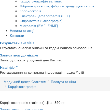
Кардіотокографія вагітних
Фіброгастроскопія, фіброгастродуоденоскопія
Колоноскопія
Електроенцефалографія (ЕЕГ)
Спірометрія (Спірографія)
Міографія (ЕМГ, ЕНМГ)
Новини та акції
Контакти
Результати аналiзiв
Результати аналізів онлайн за кодом Вашого замовлення
Записатись до лікаря
Запис до лікаря у зручний для Вас час
Наші філії
Розташування та контактна інформація наших Філій
Медичний центр Салютем
Послуги та ціни
Кардіотокографія
Кардіотокографія (вагітних)
Ціна: 350
грн.
Записатися на діагностику