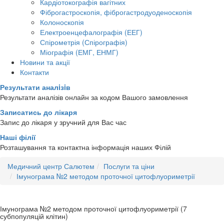
Кардіотокографія вагітних
Фіброгастроскопія, фіброгастродуоденоскопія
Колоноскопія
Електроенцефалографія (ЕЕГ)
Спірометрія (Спірографія)
Міографія (ЕМГ, ЕНМГ)
Новини та акції
Контакти
Результати аналiзiв
Результати аналізів онлайн за кодом Вашого замовлення
Записатись до лікаря
Запис до лікаря у зручний для Вас час
Наші філії
Розташування та контактна інформація наших Філій
Медичний центр Салютем
Послуги та ціни
Імунограма №2 методом проточної цитофлуориметрії
Імунограма №2 методом проточної цитофлуориметрії (7
субпопуляцій клітин)