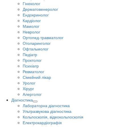
Гінеколог
Дерматовенеролог
Ендокринолог
Кардіолог
Мамолог
Невролог
Ортопед-травматолог
Отоларинголог
Офтальмолог
Педіатр
Проктолог
Психіатр
Ревматолог
Сімейний лікар
Уролог
Хірург
Алерголог
Діагностика
Лабораторна діагностика
Ультразвукова діагностика
Кольпоскопія, відеокольпоскопія
Електрокардіографія