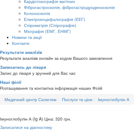
Кардіотокографія вагітних
Фіброгастроскопія, фіброгастродуоденоскопія
Колоноскопія
Електроенцефалографія (ЕЕГ)
Спірометрія (Спірографія)
Міографія (ЕМГ, ЕНМГ)
Новини та акції
Контакти
Результати аналiзiв
Результати аналізів онлайн за кодом Вашого замовлення
Записатись до лікаря
Запис до лікаря у зручний для Вас час
Наші філії
Розташування та контактна інформація наших Філій
Медичний центр Салютем
Послуги та ціни
Імуноглобулін А
Імуноглобулін А (Ig A)
Ціна: 320
грн.
Записатися на діагностику