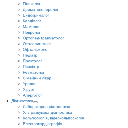
Гінеколог
Дерматовенеролог
Ендокринолог
Кардіолог
Мамолог
Невролог
Ортопед-травматолог
Отоларинголог
Офтальмолог
Педіатр
Проктолог
Психіатр
Ревматолог
Сімейний лікар
Уролог
Хірург
Алерголог
Діагностика
Лабораторна діагностика
Ультразвукова діагностика
Кольпоскопія, відеокольпоскопія
Електрокардіографія