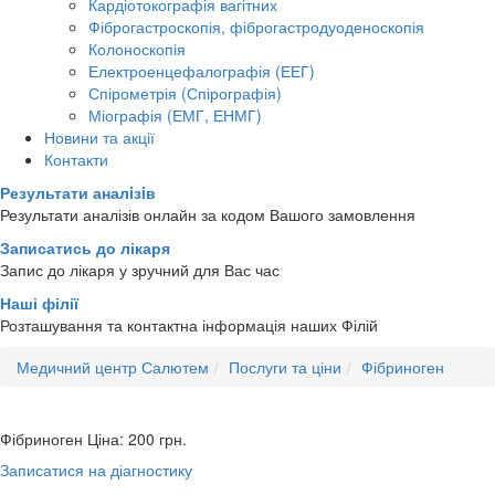
Кардіотокографія вагітних
Фіброгастроскопія, фіброгастродуоденоскопія
Колоноскопія
Електроенцефалографія (ЕЕГ)
Спірометрія (Спірографія)
Міографія (ЕМГ, ЕНМГ)
Новини та акції
Контакти
Результати аналiзiв
Результати аналізів онлайн за кодом Вашого замовлення
Записатись до лікаря
Запис до лікаря у зручний для Вас час
Наші філії
Розташування та контактна інформація наших Філій
Медичний центр Салютем
Послуги та ціни
Фібриноген
Фібриноген
Ціна: 200
грн.
Записатися на діагностику