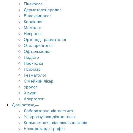
Гінеколог
Дерматовенеролог
Ендокринолог
Кардіолог
Мамолог
Невролог
Ортопед-травматолог
Отоларинголог
Офтальмолог
Педіатр
Проктолог
Психіатр
Ревматолог
Сімейний лікар
Уролог
Хірург
Алерголог
Діагностика
Лабораторна діагностика
Ультразвукова діагностика
Кольпоскопія, відеокольпоскопія
Електрокардіографія