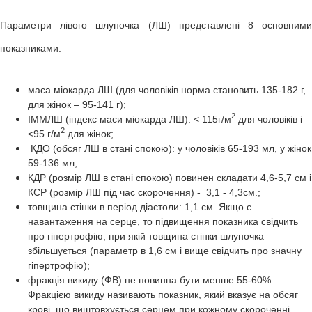
Параметри лівого шлуночка (ЛШ) представлені 8 основними
показниками:
маса міокарда ЛШ (для чоловіків норма становить 135-182 г,
для жінок – 95-141 г);
2
ІММЛШ (індекс маси міокарда ЛШ): < 115г/м
для чоловіків і
2
<95 г/м
для жінок;
КДО (обсяг ЛШ в стані спокою): у чоловіків 65-193 мл, у жінок
59-136 мл;
КДР (розмір ЛШ в стані спокою) повинен складати 4,6-5,7 см і
КСР (розмір ЛШ під час скорочення) - 3,1 - 4,3см.;
товщина стінки в період діастоли: 1,1 см. Якщо є
навантаження на серце, то підвищення показника свідчить
про гіпертрофію, при якій товщина стінки шлуночка
збільшується (параметр в 1,6 см і вище свідчить про значну
гіпертрофію);
фракція викиду (ФВ) не повинна бути менше 55-60%.
Фракцією викиду називають показник, який вказує на обсяг
крові, що виштовхується серцем при кожному скороченні.