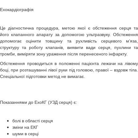
Ехокардіографія
Це діагностична процедура, метою якої є обстеження серця та
його клапанного апарату за допомогою ультразвуку. Обстеження
допомогає оцінити товщину та рухливість серцевого м’яза,
структуру та роботу клапанів, виявити вади серця, пухлини та
тромби, виміряти зону ураження після перенесеного інфаркту.
Обстеження проводиться в положенні пацієнта лежачи на лівому
боці, при розташуванні лівої руки під головою, правої – вздовж тіла.
Спеціальної підготовки метод не вимагає.
Показаннями до ЕхоКГ (УЗД серця) є:
болі в області серця
зміни на ЕКГ
шуми в серці