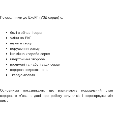
Показаннями до ЕхоКГ (УЗД серця) є:
болі в області серця
зміни на ЕКГ
шуми в серці
порушення ритму
ішемічна хвороба серця
гіпертонічна хвороба
вроджені та набуті вади серця
серцева недостатність
кардіоміопатії
Основними показниками, що визначають нормальний стан
серцевого м'яза, є дані про роботу шлуночків і перегородки між
ними.