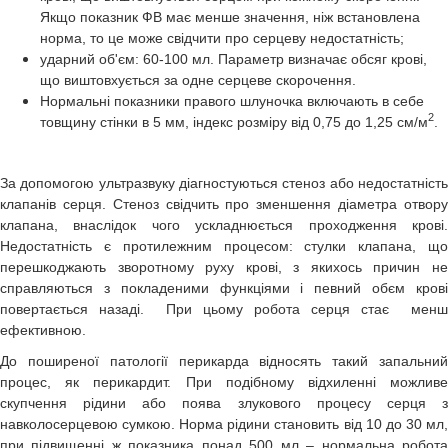
Якщо показник ФВ має менше значення, ніж встановлена
норма, то це може свідчити про серцеву недостатність;
ударний об'єм: 60-100 мл. Параметр визначає обсяг крові,
що виштовхується за одне серцеве скорочення.
Нормальні показники правого шлуночка включають в себе
2
товщину стінки в 5 мм, індекс розміру від 0,75 до 1,25 см/м
.
За допомогою ультразвуку діагностуються стеноз або недостатність
клапанів серця. Стеноз свідчить про зменшення діаметра отвору
клапана, внаслідок чого ускладнюється проходження крові.
Недостатність є протилежним процесом: стулки клапана, що
перешкоджають зворотному руху крові, з якихось причин не
справляються з покладеними функціями і певний обєм крові
повертається назаді. При цьому робота серця стає менш
ефективною.
До поширеної патології перикарда відносять такий запальний
процес, як перикардит. При подібному відхиленні можливе
скупчення рідини або поява злукового процесу серця з
навколосерцевою сумкою. Норма рідини становить від 10 до 30 мл,
при підвищенні ж показника понад 500 мл – нормальна робота