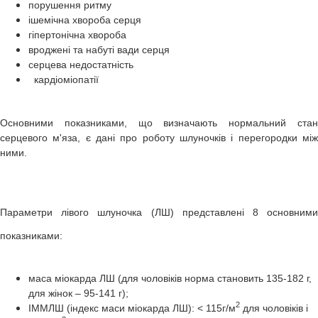
порушення ритму
ішемічна хвороба серця
гіпертонічна хвороба
вроджені та набуті вади серця
серцева недостатність
кардіоміопатії
Основними показниками, що визначають нормальний стан
серцевого м'яза, є дані про роботу шлуночків і перегородки між
ними.
Параметри лівого шлуночка (ЛШ) представлені 8 основними
показниками:
маса міокарда ЛШ (для чоловіків норма становить 135-182 г,
для жінок – 95-141 г);
2
ІММЛШ (індекс маси міокарда ЛШ): < 115г/м
для чоловіків і