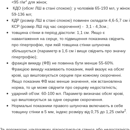
2
<95 г/м
для жінок;
КДО (обсяг ЛШ в стані спокою): у чоловіків 65-193 мл, у жінок
59-136 мл;
КДР (розмір ЛШ в стані спокою) повинен складати 4,6-5,7 см і
КСР (розмір ЛШ під час скорочення) - 3,1 - 4,3см.;
товщина стінки в період діастоли: 1,1 см. Якщо є
навантаження на серце, то підвищення показника свідчить
про гіпертрофію, при якій товщина стінки шлуночка
збільшується (параметр в 1,6 см і вище свідчить про значну
гіпертрофію);
фракція викиду (ФВ) не повинна бути менше 55-60%.
Фракцією викиду називають показник, який вказує на обсяг
крові, що виштовхується серцем при кожному скороченні.
Якщо показник ФВ має менше значення, ніж встановлена
норма, то це може свідчити про серцеву недостатність;
ударний об'єм: 60-100 мл. Параметр визначає обсяг крові,
що виштовхується за одне серцеве скорочення.
Нормальні показники правого шлуночка включають в себе
2
товщину стінки в 5 мм, індекс розміру від 0,75 до 1,25 см/м
.
За допомогою ультразвуку діагностуються стеноз або недостатність