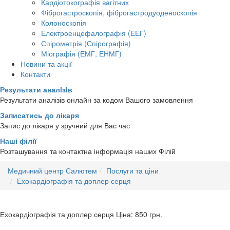
Кардіотокографія вагітних
Фіброгастроскопія, фіброгастродуоденоскопія
Колоноскопія
Електроенцефалографія (ЕЕГ)
Спірометрія (Спірографія)
Міографія (ЕМГ, ЕНМГ)
Новини та акції
Контакти
Результати аналiзiв
Результати аналізів онлайн за кодом Вашого замовлення
Записатись до лікаря
Запис до лікаря у зручний для Вас час
Наші філії
Розташування та контактна інформація наших Філій
Медичний центр Салютем
Послуги та ціни
Ехокардіографія та доплер серця
Ехокардіографія та доплер серця
Ціна: 850
грн.