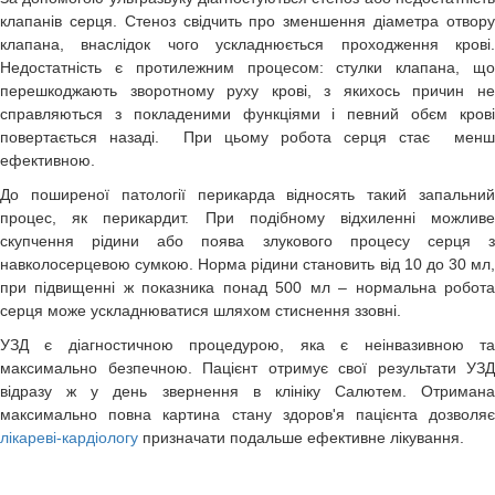
клапанів серця. Стеноз свідчить про зменшення діаметра отвору
клапана, внаслідок чого ускладнюється проходження крові.
Недостатність є протилежним процесом: стулки клапана, що
перешкоджають зворотному руху крові, з якихось причин не
справляються з покладеними функціями і певний обєм крові
повертається назаді. При цьому робота серця стає менш
ефективною.
До поширеної патології перикарда відносять такий запальний
процес, як перикардит. При подібному відхиленні можливе
скупчення рідини або поява злукового процесу серця з
навколосерцевою сумкою. Норма рідини становить від 10 до 30 мл,
при підвищенні ж показника понад 500 мл – нормальна робота
серця може ускладнюватися шляхом стиснення ззовні.
УЗД є діагностичною процедурою, яка є неінвазивною та
максимально безпечною. Пацієнт отримує свої результати УЗД
відразу ж у день звернення в клініку Салютем. Отримана
максимально повна картина стану здоров'я пацієнта дозволяє
лікареві-кардіологу
призначати подальше ефективне лікування.