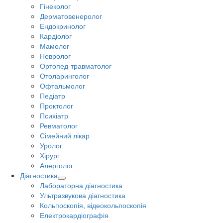
Гінеколог
Дерматовенеролог
Ендокринолог
Кардіолог
Мамолог
Невролог
Ортопед-травматолог
Отоларинголог
Офтальмолог
Педіатр
Проктолог
Психіатр
Ревматолог
Сімейний лікар
Уролог
Хірург
Алерголог
Діагностика
Лабораторна діагностика
Ультразвукова діагностика
Кольпоскопія, відеокольпоскопія
Електрокардіографія