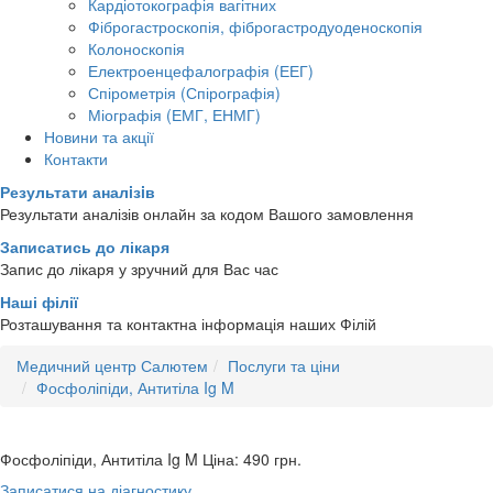
Кардіотокографія вагітних
Фіброгастроскопія, фіброгастродуоденоскопія
Колоноскопія
Електроенцефалографія (ЕЕГ)
Спірометрія (Спірографія)
Міографія (ЕМГ, ЕНМГ)
Новини та акції
Контакти
Результати аналiзiв
Результати аналізів онлайн за кодом Вашого замовлення
Записатись до лікаря
Запис до лікаря у зручний для Вас час
Наші філії
Розташування та контактна інформація наших Філій
Медичний центр Салютем
Послуги та ціни
Фосфоліпіди, Антитіла Ig M
Фосфоліпіди, Антитіла Ig M
Ціна: 490
грн.
Записатися на діагностику