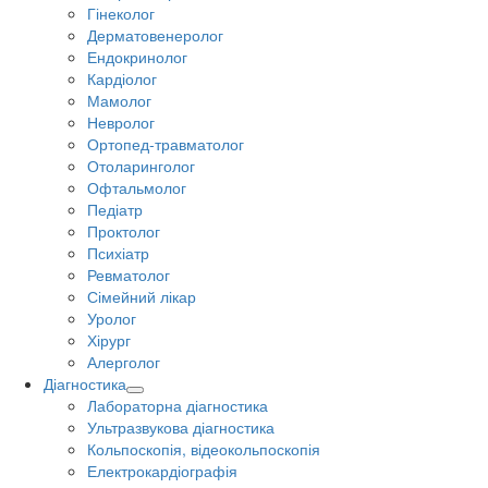
Гінеколог
Дерматовенеролог
Ендокринолог
Кардіолог
Мамолог
Невролог
Ортопед-травматолог
Отоларинголог
Офтальмолог
Педіатр
Проктолог
Психіатр
Ревматолог
Сімейний лікар
Уролог
Хірург
Алерголог
Діагностика
Лабораторна діагностика
Ультразвукова діагностика
Кольпоскопія, відеокольпоскопія
Електрокардіографія