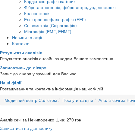
Кардіотокографія вагітних
Фіброгастроскопія, фіброгастродуоденоскопія
Колоноскопія
Електроенцефалографія (ЕЕГ)
Спірометрія (Спірографія)
Міографія (ЕМГ, ЕНМГ)
Новини та акції
Контакти
Результати аналiзiв
Результати аналізів онлайн за кодом Вашого замовлення
Записатись до лікаря
Запис до лікаря у зручний для Вас час
Наші філії
Розташування та контактна інформація наших Філій
Медичний центр Салютем
Послуги та ціни
Аналіз сечі за Не
Аналіз сечі за Нечипоренко
Ціна: 270
грн.
Записатися на діагностику