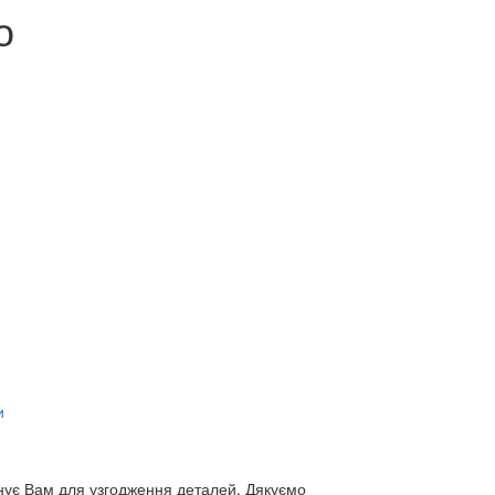
о
и
нує Вам для узгодження деталей. Дякуємо