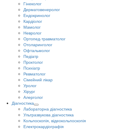
Гінеколог
Дерматовенеролог
Ендокринолог
Кардіолог
Мамолог
Невролог
Ортопед-травматолог
Отоларинголог
Офтальмолог
Педіатр
Проктолог
Психіатр
Ревматолог
Сімейний лікар
Уролог
Хірург
Алерголог
Діагностика
Лабораторна діагностика
Ультразвукова діагностика
Кольпоскопія, відеокольпоскопія
Електрокардіографія