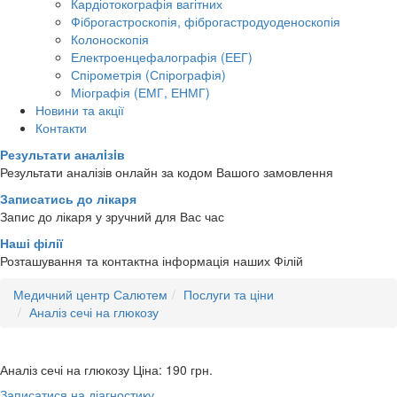
Кардіотокографія вагітних
Фіброгастроскопія, фіброгастродуоденоскопія
Колоноскопія
Електроенцефалографія (ЕЕГ)
Спірометрія (Спірографія)
Міографія (ЕМГ, ЕНМГ)
Новини та акції
Контакти
Результати аналiзiв
Результати аналізів онлайн за кодом Вашого замовлення
Записатись до лікаря
Запис до лікаря у зручний для Вас час
Наші філії
Розташування та контактна інформація наших Філій
Медичний центр Салютем
Послуги та ціни
Аналіз сечі на глюкозу
Аналіз сечі на глюкозу
Ціна: 190
грн.
Записатися на діагностику