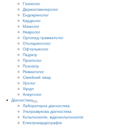
Гінеколог
Дерматовенеролог
Ендокринолог
Кардіолог
Мамолог
Невролог
Ортопед-травматолог
Отоларинголог
Офтальмолог
Педіатр
Проктолог
Психіатр
Ревматолог
Сімейний лікар
Уролог
Хірург
Алерголог
Діагностика
Лабораторна діагностика
Ультразвукова діагностика
Кольпоскопія, відеокольпоскопія
Електрокардіографія