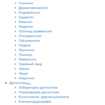
Гінеколог
Дерматовенеролог
Ендокринолог
Кардіолог
Мамолог
Невролог
Ортопед-травматолог
Отоларинголог
Офтальмолог
Педіатр
Проктолог
Психіатр
Ревматолог
Сімейний лікар
Уролог
Хірург
Алерголог
Діагностика
Лабораторна діагностика
Ультразвукова діагностика
Кольпоскопія, відеокольпоскопія
Електрокардіографія