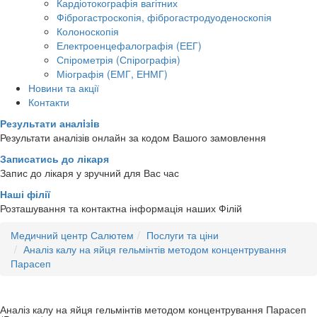
Кардіотокографія вагітних
Фіброгастроскопія, фіброгастродуоденоскопія
Колоноскопія
Електроенцефалографія (ЕЕГ)
Спірометрія (Спірографія)
Міографія (ЕМГ, ЕНМГ)
Новини та акції
Контакти
Результати аналiзiв
Результати аналізів онлайн за кодом Вашого замовлення
Записатись до лікаря
Запис до лікаря у зручний для Вас час
Наші філії
Розташування та контактна інформація наших Філій
Медичний центр Салютем
Послуги та ціни
Аналіз калу на яйця гельмінтів методом концентрування
Парасеп
Аналіз калу на яйця гельмінтів методом концентрування Парасеп