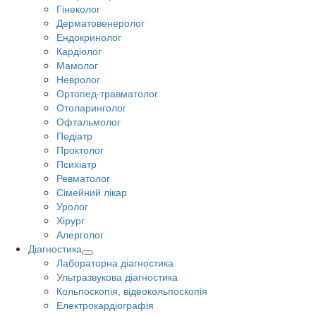
Гінеколог
Дерматовенеролог
Ендокринолог
Кардіолог
Мамолог
Невролог
Ортопед-травматолог
Отоларинголог
Офтальмолог
Педіатр
Проктолог
Психіатр
Ревматолог
Сімейний лікар
Уролог
Хірург
Алерголог
Діагностика
Лабораторна діагностика
Ультразвукова діагностика
Кольпоскопія, відеокольпоскопія
Електрокардіографія