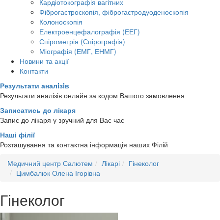
Кардіотокографія вагітних
Фіброгастроскопія, фіброгастродуоденоскопія
Колоноскопія
Електроенцефалографія (ЕЕГ)
Спірометрія (Спірографія)
Міографія (ЕМГ, ЕНМГ)
Новини та акції
Контакти
Результати аналiзiв
Результати аналізів онлайн за кодом Вашого замовлення
Записатись до лікаря
Запис до лікаря у зручний для Вас час
Наші філії
Розташування та контактна інформація наших Філій
Медичний центр Салютем
Лікарі
Гінеколог
Цимбалюк Олена Ігорівна
Гінеколог