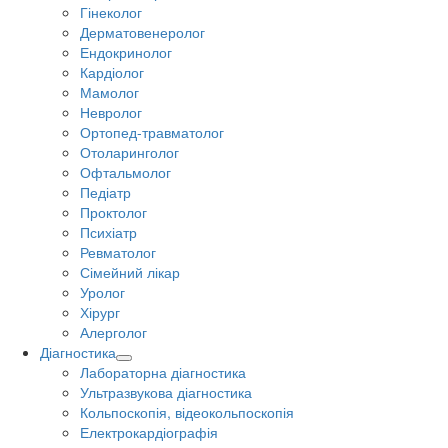
Гінеколог
Дерматовенеролог
Ендокринолог
Кардіолог
Мамолог
Невролог
Ортопед-травматолог
Отоларинголог
Офтальмолог
Педіатр
Проктолог
Психіатр
Ревматолог
Сімейний лікар
Уролог
Хірург
Алерголог
Діагностика
Лабораторна діагностика
Ультразвукова діагностика
Кольпоскопія, відеокольпоскопія
Електрокардіографія