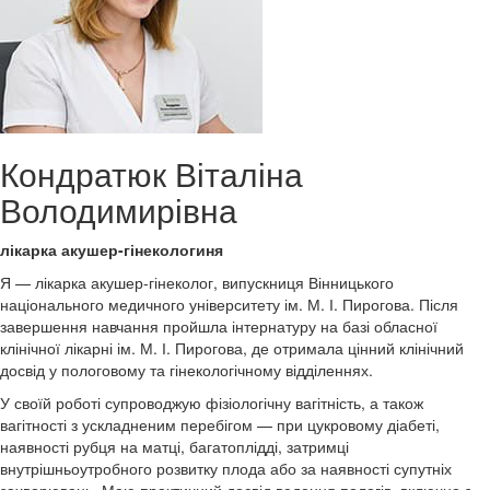
Кондратюк Віталіна
Володимирівна
лікарка акушер-гінекологиня
Я — лікарка акушер-гінеколог, випускниця Вінницького
національного медичного університету ім. М. І. Пирогова. Після
завершення навчання пройшла інтернатуру на базі обласної
клінічної лікарні ім. М. І. Пирогова, де отримала цінний клінічний
досвід у пологовому та гінекологічному відділеннях.
У своїй роботі супроводжую фізіологічну вагітність, а також
вагітності з ускладненим перебігом — при цукровому діабеті,
наявності рубця на матці, багатоплідді, затримці
внутрішньоутробного розвитку плода або за наявності супутніх
захворювань. Маю практичний досвід ведення пологів, включно з