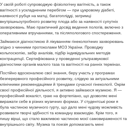
У своїй роботі супроводжую фізіологічну вагітність, а також
вагітності з ускладненим перебігом — при цукровому діабеті,
наявності рубця на матці, багатоплідді, затримці
внутрішньоутробного розвитку плода або за наявності супутніх
захворювань. Маю практичний досвід ведення пологів, включно з
оперативними втручаннями, та післяпологового спостереження.
Займаюся діагностикою й лікуванням гінекологічних захворювань
згідно з чинними протоколами МОЗ України. Проводжу
кольпоскопію, забір аналізів, підбір індивідуальних методів
контрацепції. Сертифікована у проведенні ультразвукової
діагностики органів малого таза та вагітності на ранніх термінах.
Постійно вдосконалюю свої знання, беру участь у програмах
безперервного професійного розвитку, слідкую за актуальними
клінічними рекомендаціями й трендами сучасної гінекології. Окрім
своєї професійної діяльності, я активно займаюся музикою. Я —
професійний вокаліст, граю на фортепіано, що дозволяє мені
виражати себе в різних музичних формах. У студентські роки я
була частиною музичного гурту, що дало мені чудову можливість
розвивати творчі здібності та командну взаємодію. Крім того, я
пишу вірші, що стало важливою частиною моєї самовираженості та
внутрішнього світу. Музика та поезія допомагають мені