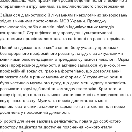
оперативними втручаннями, та післяпологового спостереження.
Займаюся діагностикою й лікуванням гінекологічних захворювань
згідно з чинними протоколами МОЗ України. Проводжу
кольпоскопію, забір аналізів, підбір індивідуальних методів
контрацепції. Сертифікована у проведенні ультразвукової
діагностики органів малого таза та вагітності на ранніх термінах.
Постійно вдосконалюю свої знання, беру участь у програмах
безперервного професійного розвитку, слідкую за актуальними
клінічними рекомендаціями й трендами сучасної гінекології. Окрім
своєї професійної діяльності, я активно займаюся музикою. Я —
професійний вокаліст, граю на фортепіано, що дозволяє мені
виражати себе в різних музичних формах. У студентські роки я
була частиною музичного гурту, що дало мені чудову можливість
розвивати творчі здібності та командну взаємодію. Крім того, я
пишу вірші, що стало важливою частиною моєї самовираженості та
внутрішнього світу. Музика та поезія допомагають мені
відновлювати сили, знаходити гармонію та натхнення для нових
досягнень у професійній діяльності.
У роботі для мене важлива делікатність, повага до особистого
простору пацієнтки та доступне пояснення кожного етапу