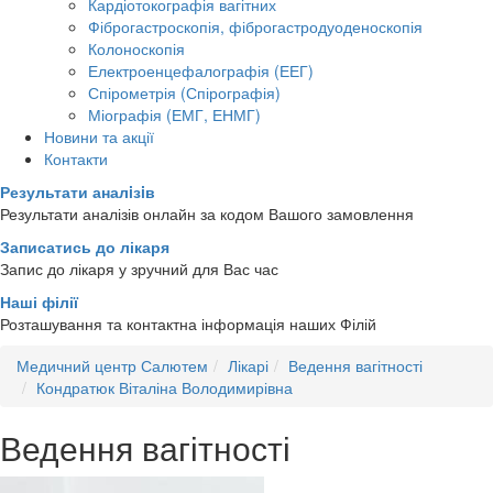
Кардіотокографія вагітних
Фіброгастроскопія, фіброгастродуоденоскопія
Колоноскопія
Електроенцефалографія (ЕЕГ)
Спірометрія (Спірографія)
Міографія (ЕМГ, ЕНМГ)
Новини та акції
Контакти
Результати аналiзiв
Результати аналізів онлайн за кодом Вашого замовлення
Записатись до лікаря
Запис до лікаря у зручний для Вас час
Наші філії
Розташування та контактна інформація наших Філій
Медичний центр Салютем
Лікарі
Ведення вагітності
Кондратюк Віталіна Володимирівна
Ведення вагітності