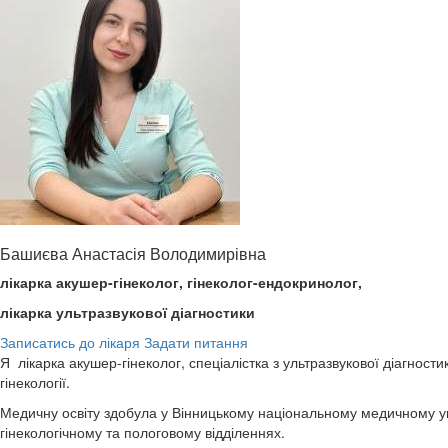
Башиєва Анастасія Володимирівна
лікарка акушер-гінеколог, гінеколог-ендокринолог,
лікарка ультразвукової діагностики
Записатись до лікаря
Задати питання
Я лікарка акушер-гінеколог, спеціалістка з ультразвукової діагнос
гінекології.
Медичну освіту здобула у Вінницькому національному медичному уні
гінекологічному та пологовому відділеннях.