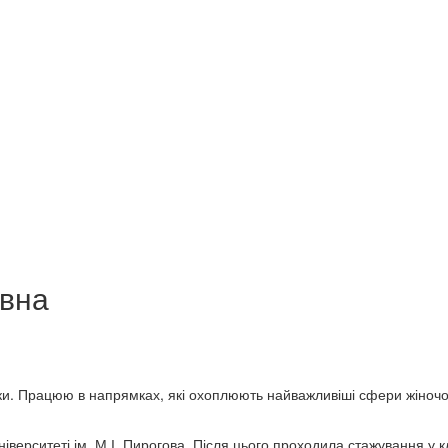
івна
тики. Працюю в напрямках, які охоплюють найважливіші сфери жіночо
верситеті ім. М.І. Пирогова. Після цього проходила стажування у 