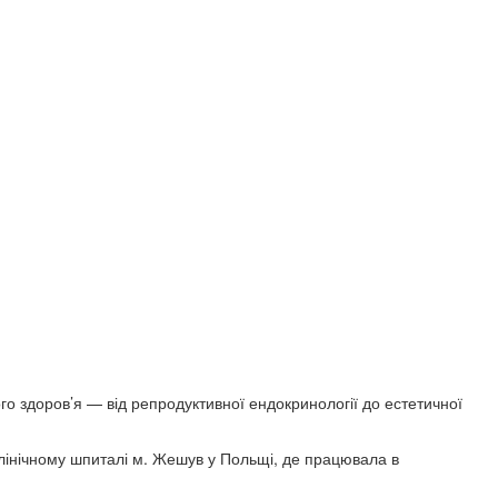
го здоров’я — від репродуктивної ендокринології до естетичної
клінічному шпиталі м. Жешув у Польщі, де працювала в