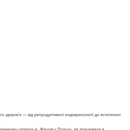
го здоров’я — від репродуктивної ендокринології до естетичної
клінічному шпиталі м. Жешув у Польщі, де працювала в