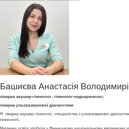
Башиєва Анастасія Володимир
лікарка акушер-гінеколог, гінеколог-ендокринолог,
лікарка ультразвукової діагностики
Я лікарка акушер-гінеколог, спеціалістка з ультразвукової діагнос
гінекології.
Медичну освіту здобула у Вінницькому національному медичному уні