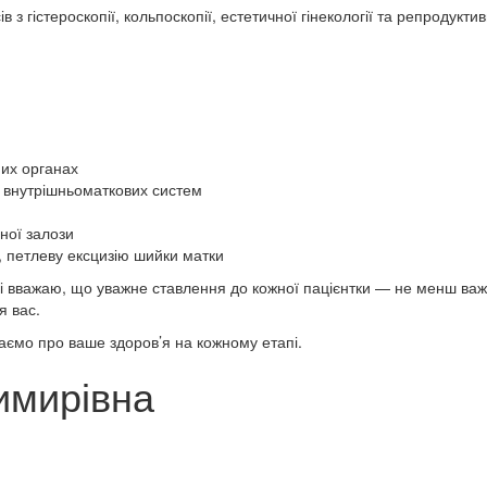
з гістероскопії, кольпоскопії, естетичної гінекології та репродукти
их органах
 внутрішньоматкових систем
ної залози
, петлеву ексцизію шийки матки
 вважаю, що уважне ставлення до кожної пацієнтки — не менш важлив
я вас.
аємо про ваше здоров’я на кожному етапі.
имирівна