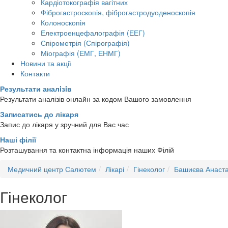
Кардіотокографія вагітних
Фіброгастроскопія, фіброгастродуоденоскопія
Колоноскопія
Електроенцефалографія (ЕЕГ)
Спірометрія (Спірографія)
Міографія (ЕМГ, ЕНМГ)
Новини та акції
Контакти
Результати аналiзiв
Результати аналізів онлайн за кодом Вашого замовлення
Записатись до лікаря
Запис до лікаря у зручний для Вас час
Наші філії
Розташування та контактна інформація наших Філій
Медичний центр Салютем
Лікарі
Гінеколог
Башиєва Анаста
Гінеколог