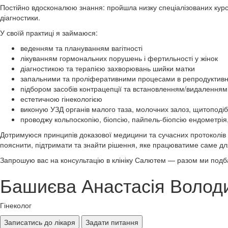
Постійно вдосконалюю знання: пройшла низку спеціалізованих курсів 
діагностики.
У своїй практиці я займаюся:
веденням та плануванням вагітності
лікуванням гормональних порушень і фертильності у жінок
діагностикою та терапією захворювань шийки матки
запальними та проліферативними процесами в репродуктивн
підбором засобів контрацепції та встановленням/видаленням
естетичною гінекологією
виконую УЗД органів малого таза, молочних залоз, щитоподіб
проводжу кольпоскопію, біопсію, пайпель-біопсію ендометрія
Дотримуюся принципів доказової медицини та сучасних протоколів і
пояснити, підтримати та знайти рішення, яке працюватиме саме дл
Запрошую вас на консультацію в клініку Салютем — разом ми подб
Башиєва Анастасія Волод
Гінеколог
Записатись до лікаря
Задати питання