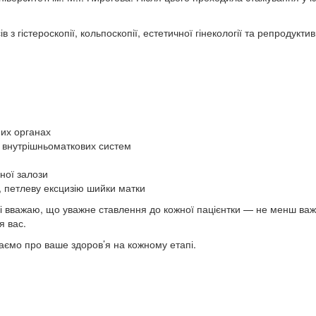
з гістероскопії, кольпоскопії, естетичної гінекології та репродукти
их органах
 внутрішньоматкових систем
ної залози
, петлеву ексцизію шийки матки
 вважаю, що уважне ставлення до кожної пацієнтки — не менш важлив
я вас.
аємо про ваше здоров’я на кожному етапі.