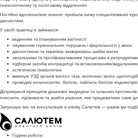
гінекологічному та пологовому відділеннях.
Постійно вдосконалюю знання: пройшла низку спеціалізованих курсів 
діагностики.
У своїй практиці я займаюся:
веденням та плануванням вагітності
лікуванням гормональних порушень і фертильності у жінок
діагностикою та терапією захворювань шийки матки
запальними та проліферативними процесами в репродуктивн
підбором засобів контрацепції та встановленням/видаленням
естетичною гінекологією
виконую УЗД органів малого таза, молочних залоз, щитоподіб
проводжу кольпоскопію, біопсію, пайпель-біопсію ендометрія
Дотримуюся принципів доказової медицини та сучасних протоколів і
пояснити, підтримати та знайти рішення, яке працюватиме саме дл
Запрошую вас на консультацію в клініку Салютем — разом ми подб
Години роботи: