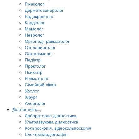
Гінеколог
Дерматовенеролог
Ендокринолог
Кардіолог
Мамолог
Невролог
Ортопед-травматолог
Отоларинголог
Офтальмолог
Педіатр
Проктолог
Психіатр
Ревматолог
Сімейний лікар
Уролог
Хірург
Алерголог
Діагностика
Лабораторна діагностика
Ультразвукова діагностика
Кольпоскопія, відеокольпоскопія
Електрокардіографія