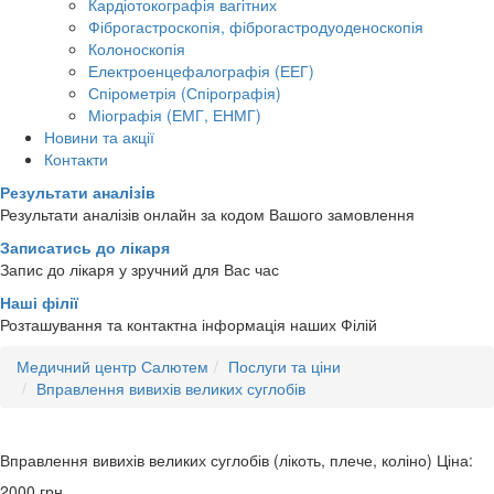
Кардіотокографія вагітних
Фіброгастроскопія, фіброгастродуоденоскопія
Колоноскопія
Електроенцефалографія (ЕЕГ)
Спірометрія (Спірографія)
Міографія (ЕМГ, ЕНМГ)
Новини та акції
Контакти
Результати аналiзiв
Результати аналізів онлайн за кодом Вашого замовлення
Записатись до лікаря
Запис до лікаря у зручний для Вас час
Наші філії
Розташування та контактна інформація наших Філій
Медичний центр Салютем
Послуги та ціни
Вправлення вивихів великих суглобів
Вправлення вивихів великих суглобів (лікоть, плече, коліно)
Ціна:
2000
грн.