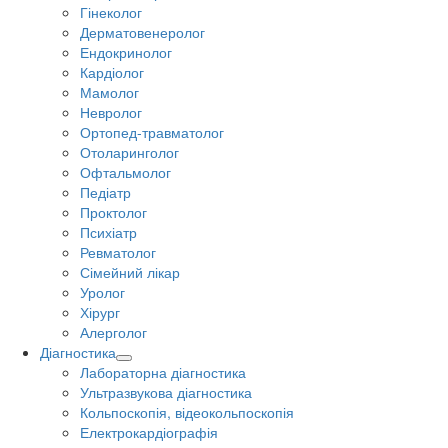
Гінеколог
Дерматовенеролог
Ендокринолог
Кардіолог
Мамолог
Невролог
Ортопед-травматолог
Отоларинголог
Офтальмолог
Педіатр
Проктолог
Психіатр
Ревматолог
Сімейний лікар
Уролог
Хірург
Алерголог
Діагностика
Лабораторна діагностика
Ультразвукова діагностика
Кольпоскопія, відеокольпоскопія
Електрокардіографія