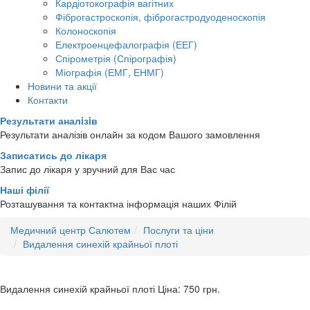
Кардіотокографія вагітних
Фіброгастроскопія, фіброгастродуоденоскопія
Колоноскопія
Електроенцефалографія (ЕЕГ)
Спірометрія (Спірографія)
Міографія (ЕМГ, ЕНМГ)
Новини та акції
Контакти
Результати аналiзiв
Результати аналізів онлайн за кодом Вашого замовлення
Записатись до лікаря
Запис до лікаря у зручний для Вас час
Наші філії
Розташування та контактна інформація наших Філій
Медичний центр Салютем
Послуги та ціни
Видалення синехій крайньої плоті
Видалення синехій крайньої плоті
Ціна: 750
грн.