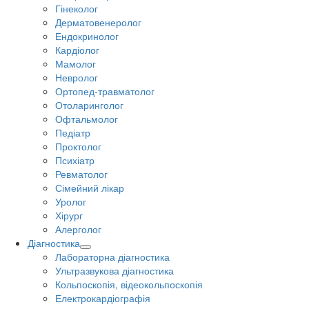
Гінеколог
Дерматовенеролог
Ендокринолог
Кардіолог
Мамолог
Невролог
Ортопед-травматолог
Отоларинголог
Офтальмолог
Педіатр
Проктолог
Психіатр
Ревматолог
Сімейний лікар
Уролог
Хірург
Алерголог
Діагностика
Лабораторна діагностика
Ультразвукова діагностика
Кольпоскопія, відеокольпоскопія
Електрокардіографія