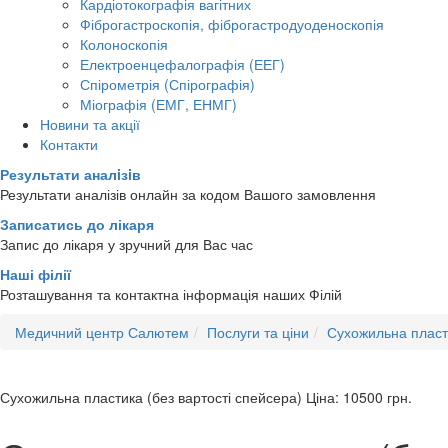
Кардіотокографія вагітних
Фіброгастроскопія, фіброгастродуоденоскопія
Колоноскопія
Електроенцефалографія (ЕЕГ)
Спірометрія (Спірографія)
Міографія (ЕМГ, ЕНМГ)
Новини та акції
Контакти
Результати аналiзiв
Результати аналізів онлайн за кодом Вашого замовлення
Записатись до лікаря
Запис до лікаря у зручний для Вас час
Наші філії
Розташування та контактна інформація наших Філій
Медичний центр Салютем
Послуги та ціни
Сухожильна пласт
Сухожильна пластика (без вартості спейсера)
Ціна: 10500
грн.