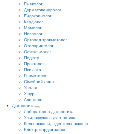
Гінеколог
Дерматовенеролог
Ендокринолог
Кардіолог
Мамолог
Невролог
Ортопед-травматолог
Отоларинголог
Офтальмолог
Педіатр
Проктолог
Психіатр
Ревматолог
Сімейний лікар
Уролог
Хірург
Алерголог
Діагностика
Лабораторна діагностика
Ультразвукова діагностика
Кольпоскопія, відеокольпоскопія
Електрокардіографія