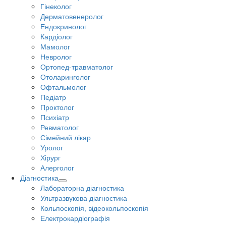
Гінеколог
Дерматовенеролог
Ендокринолог
Кардіолог
Мамолог
Невролог
Ортопед-травматолог
Отоларинголог
Офтальмолог
Педіатр
Проктолог
Психіатр
Ревматолог
Сімейний лікар
Уролог
Хірург
Алерголог
Діагностика
Лабораторна діагностика
Ультразвукова діагностика
Кольпоскопія, відеокольпоскопія
Електрокардіографія