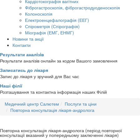
Кардіотокографія вагітних
Фіброгастроскопія, фіброгастродуоденоскопія
Колоноскопія
Електроенцефалографія (ЕЕГ)
Спірометрія (Спірографія)
Міографія (ЕМГ, ЕНМГ)
Новини та акції
Контакти
Результати аналiзiв
Результати аналізів онлайн за кодом Вашого замовлення
Записатись до лікаря
Запис до лікаря у зручний для Вас час
Наші філії
Розташування та контактна інформація наших Філій
Медичний центр Салютем
Послуги та ціни
Повторна консультація лікаря-андролога
Повторна консультація лікаря-андролога (період повторної
консультації вказаний у попередньому заключенні лікаря)