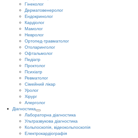
Гінеколог
Дерматовенеролог
Ендокринолог
Кардіолог
Мамолог
Невролог
Ортопед-травматолог
Отоларинголог
Офтальмолог
Педіатр
Проктолог
Психіатр
Ревматолог
Сімейний лікар
Уролог
Хірург
Алерголог
Діагностика
Лабораторна діагностика
Ультразвукова діагностика
Кольпоскопія, відеокольпоскопія
Електрокардіографія