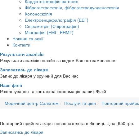
Кардіотокографія вагітних
Фіброгастроскопія, фіброгастродуоденоскопія
Колоноскопія
Електроенцефалографія (ЕЕГ)
Спірометрія (Спірографія)
Міографія (ЕМГ, ЕНМГ)
Новини та акції
Контакти
Результати аналiзiв
Результати аналізів онлайн за кодом Вашого замовлення
Записатись до лікаря
Запис до лікаря у зручний для Вас час
Наші філії
Розташування та контактна інформація наших Філій
Медичний центр Салютем
Послуги та ціни
Повторний прийом 
Повторний прийом лікаря-невропатолога в Вінниці.
Ціна: 650
грн.
Записатись до лікаря