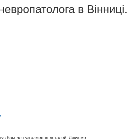
европатолога в Вінниці.
и
нує Вам для узгодження деталей. Дякуємо