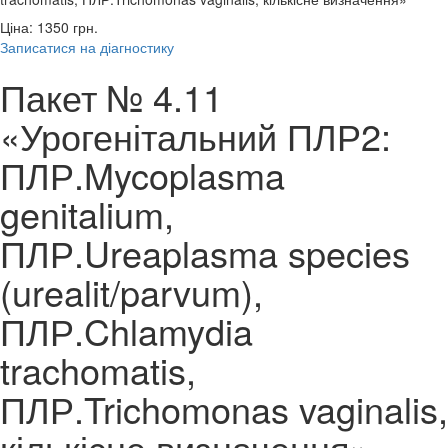
Ціна: 1350
грн.
Записатися на діагностику
Пакет № 4.11
«Урогенітальний ПЛР2:
ПЛР.Mycoplasma
genitalium,
ПЛР.Ureaplasma species
(urealit/parvum),
ПЛР.Chlamydia
trachomatis,
ПЛР.Trichomonas vaginalis,
кількісне визначення»