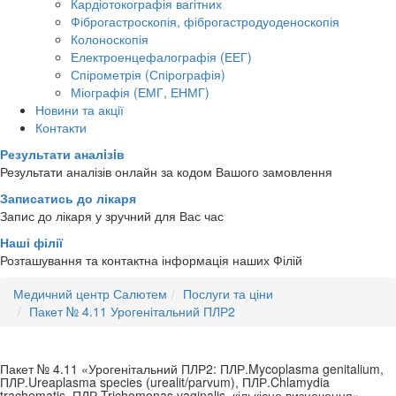
Кардіотокографія вагітних
Фіброгастроскопія, фіброгастродуоденоскопія
Колоноскопія
Електроенцефалографія (ЕЕГ)
Спірометрія (Спірографія)
Міографія (ЕМГ, ЕНМГ)
Новини та акції
Контакти
Результати аналiзiв
Результати аналізів онлайн за кодом Вашого замовлення
Записатись до лікаря
Запис до лікаря у зручний для Вас час
Наші філії
Розташування та контактна інформація наших Філій
Медичний центр Салютем
Послуги та ціни
Пакет № 4.11 Урогенітальний ПЛР2
Пакет № 4.11 «Урогенітальний ПЛР2: ПЛР.Mycoplasma genitalium,
ПЛР.Ureaplasma species (urealit/parvum), ПЛР.Chlamydia
trachomatis, ПЛР.Trichomonas vaginalis, кількісне визначення»