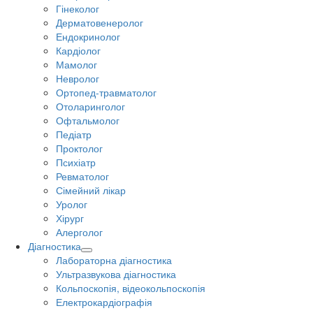
Гінеколог
Дерматовенеролог
Ендокринолог
Кардіолог
Мамолог
Невролог
Ортопед-травматолог
Отоларинголог
Офтальмолог
Педіатр
Проктолог
Психіатр
Ревматолог
Сімейний лікар
Уролог
Хірург
Алерголог
Діагностика
Лабораторна діагностика
Ультразвукова діагностика
Кольпоскопія, відеокольпоскопія
Електрокардіографія