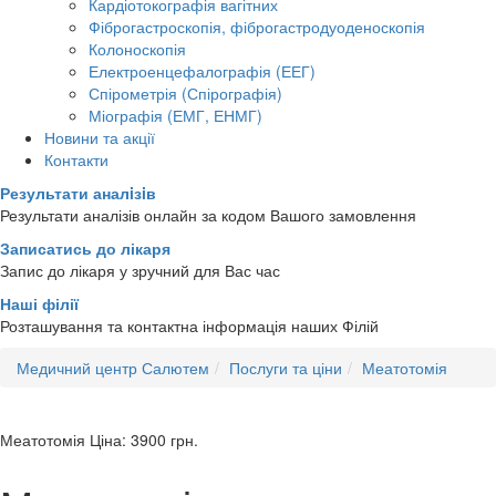
Кардіотокографія вагітних
Фіброгастроскопія, фіброгастродуоденоскопія
Колоноскопія
Електроенцефалографія (ЕЕГ)
Спірометрія (Спірографія)
Міографія (ЕМГ, ЕНМГ)
Новини та акції
Контакти
Результати аналiзiв
Результати аналізів онлайн за кодом Вашого замовлення
Записатись до лікаря
Запис до лікаря у зручний для Вас час
Наші філії
Розташування та контактна інформація наших Філій
Медичний центр Салютем
Послуги та ціни
Меатотомія
Меатотомія
Ціна: 3900
грн.