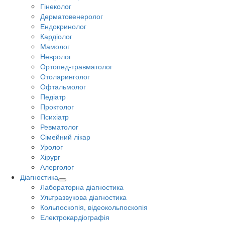
Гінеколог
Дерматовенеролог
Ендокринолог
Кардіолог
Мамолог
Невролог
Ортопед-травматолог
Отоларинголог
Офтальмолог
Педіатр
Проктолог
Психіатр
Ревматолог
Сімейний лікар
Уролог
Хірург
Алерголог
Діагностика
Лабораторна діагностика
Ультразвукова діагностика
Кольпоскопія, відеокольпоскопія
Електрокардіографія