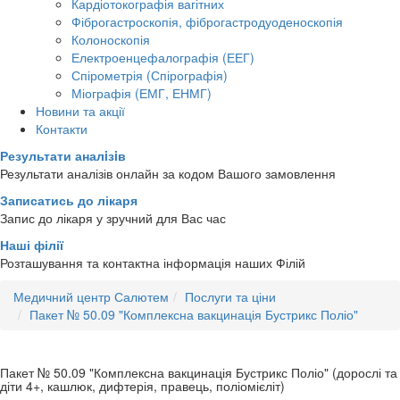
Кардіотокографія вагітних
Фіброгастроскопія, фіброгастродуоденоскопія
Колоноскопія
Електроенцефалографія (ЕЕГ)
Спірометрія (Спірографія)
Міографія (ЕМГ, ЕНМГ)
Новини та акції
Контакти
Результати аналiзiв
Результати аналізів онлайн за кодом Вашого замовлення
Записатись до лікаря
Запис до лікаря у зручний для Вас час
Наші філії
Розташування та контактна інформація наших Філій
Медичний центр Салютем
Послуги та ціни
Пакет № 50.09 "Комплексна вакцинація Бустрикс Поліо"
Пакет № 50.09 "Комплексна вакцинація Бустрикс Поліо" (дорослі та
діти 4+, кашлюк, дифтерія, правець, поліомієліт)