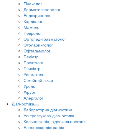
Гінеколог
Дерматовенеролог
Ендокринолог
Кардіолог
Мамолог
Невролог
Ортопед-травматолог
Отоларинголог
Офтальмолог
Педіатр
Проктолог
Психіатр
Ревматолог
Сімейний лікар
Уролог
Хірург
Алерголог
Діагностика
Лабораторна діагностика
Ультразвукова діагностика
Кольпоскопія, відеокольпоскопія
Електрокардіографія