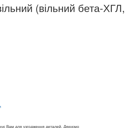
ільний (вільний бета-ХГЛ, 1
и
нує Вам для узгодження деталей. Дякуємо