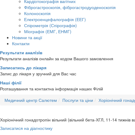
Кардіотокографія вагітних
Фіброгастроскопія, фіброгастродуоденоскопія
Колоноскопія
Електроенцефалографія (ЕЕГ)
Спірометрія (Спірографія)
Міографія (ЕМГ, ЕНМГ)
Новини та акції
Контакти
Результати аналiзiв
Результати аналізів онлайн за кодом Вашого замовлення
Записатись до лікаря
Запис до лікаря у зручний для Вас час
Наші філії
Розташування та контактна інформація наших Філій
Медичний центр Салютем
Послуги та ціни
Хоріонічний гонад
Хоріонічний гонадотропін вільний (вільний бета-ХГЛ, 11-14 тижнів ва
Записатися на діагностику