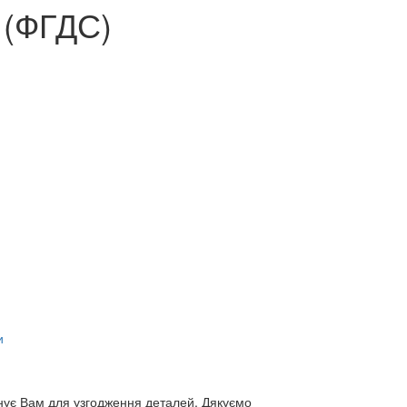
 (ФГДС)
и
нує Вам для узгодження деталей. Дякуємо