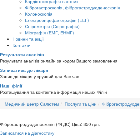
Кардіотокографія вагітних
Фіброгастроскопія, фіброгастродуоденоскопія
Колоноскопія
Електроенцефалографія (ЕЕГ)
Спірометрія (Спірографія)
Міографія (ЕМГ, ЕНМГ)
Новини та акції
Контакти
Результати аналiзiв
Результати аналізів онлайн за кодом Вашого замовлення
Записатись до лікаря
Запис до лікаря у зручний для Вас час
Наші філії
Розташування та контактна інформація наших Філій
Медичний центр Салютем
Послуги та ціни
Фіброгастродуоде
Фіброгастродуоденоскопія (ФГДС)
Ціна: 850
грн.
Записатися на діагностику