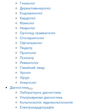
Гінеколог
Дерматовенеролог
Ендокринолог
Кардіолог
Мамолог
Невролог
Ортопед-травматолог
Отоларинголог
Офтальмолог
Педіатр
Проктолог
Психіатр
Ревматолог
Сімейний лікар
Уролог
Хірург
Алерголог
Діагностика
Лабораторна діагностика
Ультразвукова діагностика
Кольпоскопія, відеокольпоскопія
Електрокардіографія