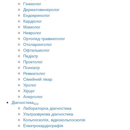
Гінеколог
Дерматовенеролог
Ендокринолог
Кардіолог
Мамолог
Невролог
Ортопед-травматолог
Отоларинголог
Офтальмолог
Педіатр
Проктолог
Психіатр
Ревматолог
Сімейний лікар
Уролог
Хірург
Алерголог
Діагностика
Лабораторна діагностика
Ультразвукова діагностика
Кольпоскопія, відеокольпоскопія
Електрокардіографія