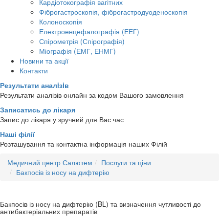
Кардіотокографія вагітних
Фіброгастроскопія, фіброгастродуоденоскопія
Колоноскопія
Електроенцефалографія (ЕЕГ)
Спірометрія (Спірографія)
Міографія (ЕМГ, ЕНМГ)
Новини та акції
Контакти
Результати аналiзiв
Результати аналізів онлайн за кодом Вашого замовлення
Записатись до лікаря
Запис до лікаря у зручний для Вас час
Наші філії
Розташування та контактна інформація наших Філій
Медичний центр Салютем
Послуги та ціни
Бакпосів із носу на дифтерію
Бакпосів із носу на дифтерію (BL) та визначення чутливості до
антибактеріальних препаратів