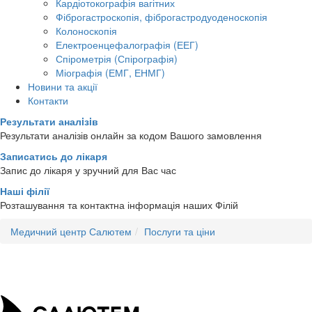
Кардіотокографія вагітних
Фіброгастроскопія, фіброгастродуоденоскопія
Колоноскопія
Електроенцефалографія (ЕЕГ)
Спірометрія (Спірографія)
Міографія (ЕМГ, ЕНМГ)
Новини та акції
Контакти
Результати аналiзiв
Результати аналізів онлайн за кодом Вашого замовлення
Записатись до лікаря
Запис до лікаря у зручний для Вас час
Наші філії
Розташування та контактна інформація наших Філій
Медичний центр Салютем
Послуги та ціни