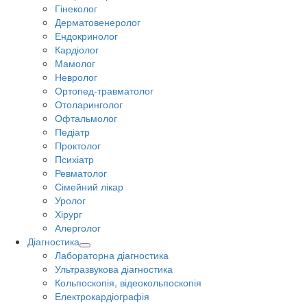
Гінеколог
Дерматовенеролог
Ендокринолог
Кардіолог
Мамолог
Невролог
Ортопед-травматолог
Отоларинголог
Офтальмолог
Педіатр
Проктолог
Психіатр
Ревматолог
Сімейний лікар
Уролог
Хірург
Алерголог
Діагностика
Лабораторна діагностика
Ультразвукова діагностика
Кольпоскопія, відеокольпоскопія
Електрокардіографія