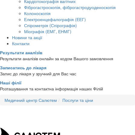
Кардіотокографія вагітних
Фіброгастроскопія, фіброгастродуоденоскопія
Колоноскопія
Електроенцефалографія (ЕЕГ)
Спірометрія (Спірографія)
Міографія (ЕМГ, ЕНМГ)
Новини та акції
Контакти
Результати аналiзiв
Результати аналізів онлайн за кодом Вашого замовлення
Записатись до лікаря
Запис до лікаря у зручний для Вас час
Наші філії
Розташування та контактна інформація наших Філій
Медичний центр Салютем
Послуги та ціни