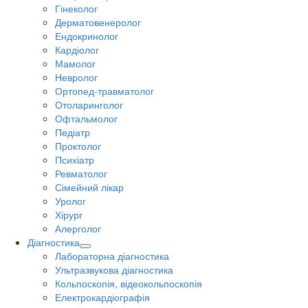
Гінеколог
Дерматовенеролог
Ендокринолог
Кардіолог
Мамолог
Невролог
Ортопед-травматолог
Отоларинголог
Офтальмолог
Педіатр
Проктолог
Психіатр
Ревматолог
Сімейний лікар
Уролог
Хірург
Алерголог
Діагностика
Лабораторна діагностика
Ультразвукова діагностика
Кольпоскопія, відеокольпоскопія
Електрокардіографія