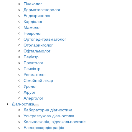
Гінеколог
Дерматовенеролог
Ендокринолог
Кардіолог
Мамолог
Невролог
Ортопед-травматолог
Отоларинголог
Офтальмолог
Педіатр
Проктолог
Психіатр
Ревматолог
Сімейний лікар
Уролог
Хірург
Алерголог
Діагностика
Лабораторна діагностика
Ультразвукова діагностика
Кольпоскопія, відеокольпоскопія
Електрокардіографія