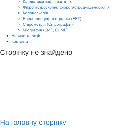
Кардіотокографія вагітних
Фіброгастроскопія, фіброгастродуоденоскопія
Колоноскопія
Електроенцефалографія (ЕЕГ)
Спірометрія (Спірографія)
Міографія (ЕМГ, ЕНМГ)
Новини та акції
Контакти
Сторінку не знайдено
На головну сторінку