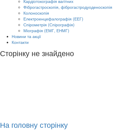
Кардіотокографія вагітних
Фіброгастроскопія, фіброгастродуоденоскопія
Колоноскопія
Електроенцефалографія (ЕЕГ)
Спірометрія (Спірографія)
Міографія (ЕМГ, ЕНМГ)
Новини та акції
Контакти
Сторінку не знайдено
На головну сторінку