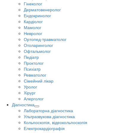
Гінеколог
Дерматовенеролог
Ендокринолог
Кардіолог
Мамолог
Невролог
Ортопед-травматолог
Отоларинголог
Офтальмолог
Педіатр
Проктолог
Психіатр
Ревматолог
Сімейний лікар
Уролог
Хірург
Алерголог
Діагностика
Лабораторна діагностика
Ультразвукова діагностика
Кольпоскопія, відеокольпоскопія
Електрокардіографія