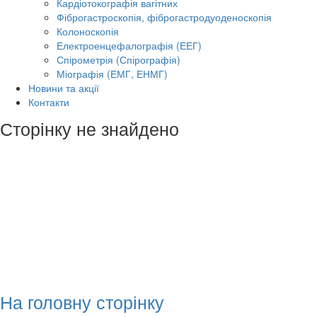
Кардіотокографія вагітних
Фіброгастроскопія, фіброгастродуоденоскопія
Колоноскопія
Електроенцефалографія (ЕЕГ)
Спірометрія (Спірографія)
Міографія (ЕМГ, ЕНМГ)
Новини та акції
Контакти
Сторінку не знайдено
На головну сторінку