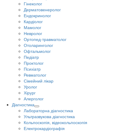
Гінеколог
Дерматовенеролог
Ендокринолог
Кардіолог
Мамолог
Невролог
Ортопед-травматолог
Отоларинголог
Офтальмолог
Педіатр
Проктолог
Психіатр
Ревматолог
Сімейний лікар
Уролог
Хірург
Алерголог
Діагностика
Лабораторна діагностика
Ультразвукова діагностика
Кольпоскопія, відеокольпоскопія
Електрокардіографія