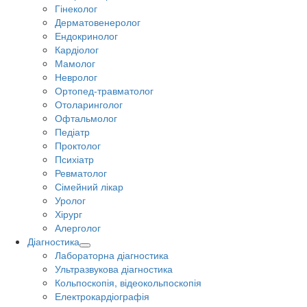
Гінеколог
Дерматовенеролог
Ендокринолог
Кардіолог
Мамолог
Невролог
Ортопед-травматолог
Отоларинголог
Офтальмолог
Педіатр
Проктолог
Психіатр
Ревматолог
Сімейний лікар
Уролог
Хірург
Алерголог
Діагностика
Лабораторна діагностика
Ультразвукова діагностика
Кольпоскопія, відеокольпоскопія
Електрокардіографія