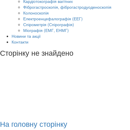
Кардіотокографія вагітних
Фіброгастроскопія, фіброгастродуоденоскопія
Колоноскопія
Електроенцефалографія (ЕЕГ)
Спірометрія (Спірографія)
Міографія (ЕМГ, ЕНМГ)
Новини та акції
Контакти
Сторінку не знайдено
На головну сторінку