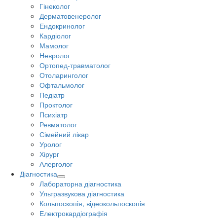
Гінеколог
Дерматовенеролог
Ендокринолог
Кардіолог
Мамолог
Невролог
Ортопед-травматолог
Отоларинголог
Офтальмолог
Педіатр
Проктолог
Психіатр
Ревматолог
Сімейний лікар
Уролог
Хірург
Алерголог
Діагностика
Лабораторна діагностика
Ультразвукова діагностика
Кольпоскопія, відеокольпоскопія
Електрокардіографія