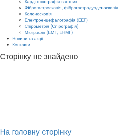
Кардіотокографія вагітних
Фіброгастроскопія, фіброгастродуоденоскопія
Колоноскопія
Електроенцефалографія (ЕЕГ)
Спірометрія (Спірографія)
Міографія (ЕМГ, ЕНМГ)
Новини та акції
Контакти
Сторінку не знайдено
На головну сторінку