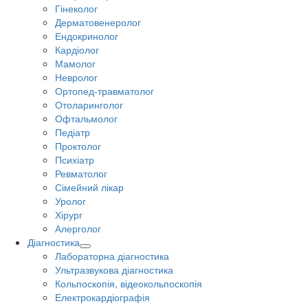
Гінеколог
Дерматовенеролог
Ендокринолог
Кардіолог
Мамолог
Невролог
Ортопед-травматолог
Отоларинголог
Офтальмолог
Педіатр
Проктолог
Психіатр
Ревматолог
Сімейний лікар
Уролог
Хірург
Алерголог
Діагностика
Лабораторна діагностика
Ультразвукова діагностика
Кольпоскопія, відеокольпоскопія
Електрокардіографія