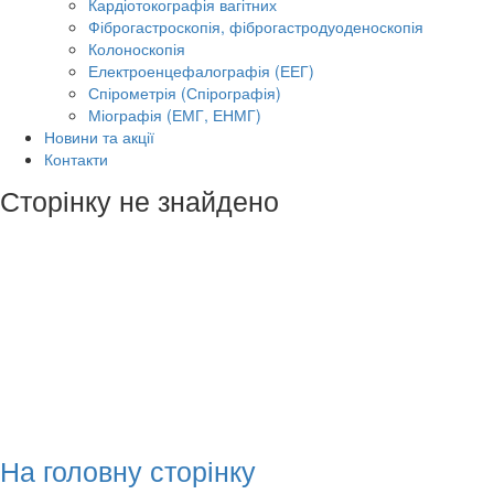
Кардіотокографія вагітних
Фіброгастроскопія, фіброгастродуоденоскопія
Колоноскопія
Електроенцефалографія (ЕЕГ)
Спірометрія (Спірографія)
Міографія (ЕМГ, ЕНМГ)
Новини та акції
Контакти
Сторінку не знайдено
На головну сторінку