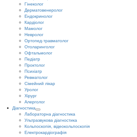
Гінеколог
Дерматовенеролог
Ендокринолог
Кардіолог
Мамолог
Невролог
Ортопед-травматолог
Отоларинголог
Офтальмолог
Педіатр
Проктолог
Психіатр
Ревматолог
Сімейний лікар
Уролог
Хірург
Алерголог
Діагностика
Лабораторна діагностика
Ультразвукова діагностика
Кольпоскопія, відеокольпоскопія
Електрокардіографія