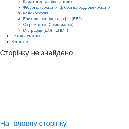
Кардіотокографія вагітних
Фіброгастроскопія, фіброгастродуоденоскопія
Колоноскопія
Електроенцефалографія (ЕЕГ)
Спірометрія (Спірографія)
Міографія (ЕМГ, ЕНМГ)
Новини та акції
Контакти
Сторінку не знайдено
На головну сторінку