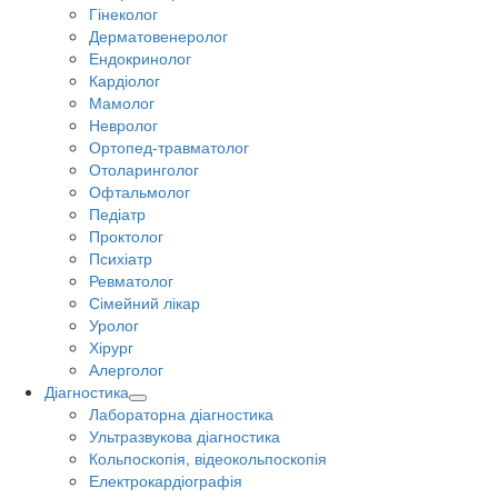
Гінеколог
Дерматовенеролог
Ендокринолог
Кардіолог
Мамолог
Невролог
Ортопед-травматолог
Отоларинголог
Офтальмолог
Педіатр
Проктолог
Психіатр
Ревматолог
Сімейний лікар
Уролог
Хірург
Алерголог
Діагностика
Лабораторна діагностика
Ультразвукова діагностика
Кольпоскопія, відеокольпоскопія
Електрокардіографія