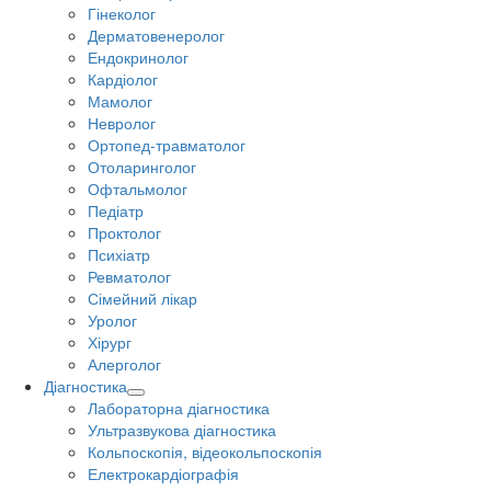
Гінеколог
Дерматовенеролог
Ендокринолог
Кардіолог
Мамолог
Невролог
Ортопед-травматолог
Отоларинголог
Офтальмолог
Педіатр
Проктолог
Психіатр
Ревматолог
Сімейний лікар
Уролог
Хірург
Алерголог
Діагностика
Лабораторна діагностика
Ультразвукова діагностика
Кольпоскопія, відеокольпоскопія
Електрокардіографія