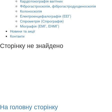
Кардіотокографія вагітних
Фіброгастроскопія, фіброгастродуоденоскопія
Колоноскопія
Електроенцефалографія (ЕЕГ)
Спірометрія (Спірографія)
Міографія (ЕМГ, ЕНМГ)
Новини та акції
Контакти
Сторінку не знайдено
На головну сторінку