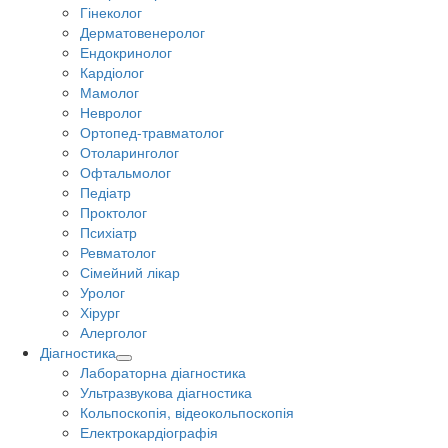
Гінеколог
Дерматовенеролог
Ендокринолог
Кардіолог
Мамолог
Невролог
Ортопед-травматолог
Отоларинголог
Офтальмолог
Педіатр
Проктолог
Психіатр
Ревматолог
Сімейний лікар
Уролог
Хірург
Алерголог
Діагностика
Лабораторна діагностика
Ультразвукова діагностика
Кольпоскопія, відеокольпоскопія
Електрокардіографія