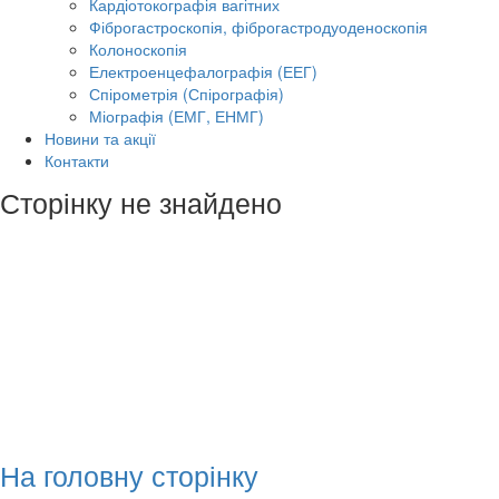
Кардіотокографія вагітних
Фіброгастроскопія, фіброгастродуоденоскопія
Колоноскопія
Електроенцефалографія (ЕЕГ)
Спірометрія (Спірографія)
Міографія (ЕМГ, ЕНМГ)
Новини та акції
Контакти
Сторінку не знайдено
На головну сторінку