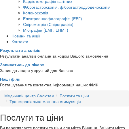
Кардіотокографія вагітних
Фіброгастроскопія, фіброгастродуоденоскопія
Колоноскопія
Електроенцефалографія (ЕЕГ)
Спірометрія (Спірографія)
Міографія (ЕМГ, ЕНМГ)
Новини та акції
Контакти
Результати аналiзiв
Результати аналізів онлайн за кодом Вашого замовлення
Записатись до лікаря
Запис до лікаря у зручний для Вас час
Наші філії
Розташування та контактна інформація наших Філій
Медичний центр Салютем
Послуги та ціни
Транскраніальна магнітна стимуляція
Послуги та ціни
Ви переглядаєте послуги та ціни для міста
Вінниця
. Змінити місто