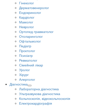
Гінеколог
Дерматовенеролог
Ендокринолог
Кардіолог
Мамолог
Невролог
Ортопед-травматолог
Отоларинголог
Офтальмолог
Педіатр
Проктолог
Психіатр
Ревматолог
Сімейний лікар
Уролог
Хірург
Алерголог
Діагностика
Лабораторна діагностика
Ультразвукова діагностика
Кольпоскопія, відеокольпоскопія
Електрокардіографія