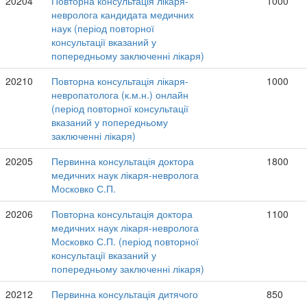
20204
Повторна консультація лікаря-
1000
невролога кандидата медичних
наук (період повторної
консультації вказаний у
попередньому заключенні лікаря)
20210
Повторна консультація лікаря-
1000
невропатолога (к.м.н.) онлайн
(період повторної консультації
вказаний у попередньому
заключенні лікаря)
20205
Первинна консультація доктора
1800
медичних наук лікаря-невролога
Московко С.П.
20206
Повторна консультація доктора
1100
медичних наук лікаря-невролога
Московко С.П. (період повторної
консультації вказаний у
попередньому заключенні лікаря)
20212
Первинна консультація дитячого
850