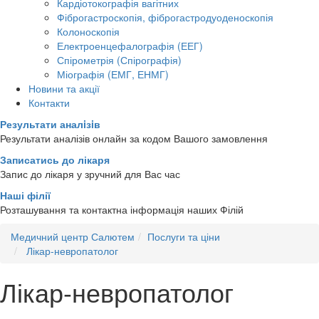
Кардіотокографія вагітних
Фіброгастроскопія, фіброгастродуоденоскопія
Колоноскопія
Електроенцефалографія (ЕЕГ)
Спірометрія (Спірографія)
Міографія (ЕМГ, ЕНМГ)
Новини та акції
Контакти
Результати аналiзiв
Результати аналізів онлайн за кодом Вашого замовлення
Записатись до лікаря
Запис до лікаря у зручний для Вас час
Наші філії
Розташування та контактна інформація наших Філій
Медичний центр Салютем
Послуги та ціни
Лікар-невропатолог
Лікар-невропатолог