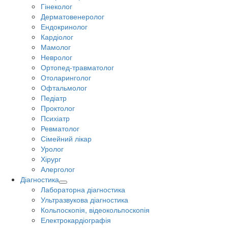
Гінеколог
Дерматовенеролог
Ендокринолог
Кардіолог
Мамолог
Невролог
Ортопед-травматолог
Отоларинголог
Офтальмолог
Педіатр
Проктолог
Психіатр
Ревматолог
Сімейний лікар
Уролог
Хірург
Алерголог
Діагностика
Лабораторна діагностика
Ультразвукова діагностика
Кольпоскопія, відеокольпоскопія
Електрокардіографія