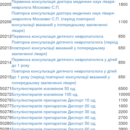
Первинна консультація доктора медичних наук лікаря-
20205
1800
невролога Московко С.П.
Повторна консультація доктора медичних наук лікаря-
невролога Московко С.П. (період повторної
20206
1100
консультації вказаний у попередньому заключенні
лікаря)
20212
Первинна консультація дитячого невропатолога
850
Повторна консультація дитячого невропатолога (період
20213
повторної консультації вказаний у попередньому
650
заключенні лікаря)
Первинна консультація дитячого невропатолога у дітей
20214
850
до 1 року
Повторна консультація дитячого невропатолога у дітей
20215
до 1 року (період повторної консультації вказаний у
650
попередньому заключенні лікаря)
50271
Ботулінотерапія ксеоміном 50 од.
6500
50272
Ботулінотерапія ксеоміном 100 од.
10000
50276
Ботулінотерапія препаратом Диспорт 10 од.
1100
50277
Ботулінотерапія препаратом Диспорт 20 од.
1600
50278
Ботулінотерапія препаратом Диспорт 30 од.
2200
50279
Ботулінотерапія препаратом Диспорт 40 од.
2700
50280
Ботулінотерапія препаратом Диспорт 50 од.
3300
50281
Ботулінотерапія препаратом Диспорт 60 од.
3900