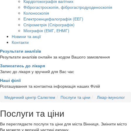
Кардіотокографія вагітних
Фіброгастроскопія, фіброгастродуоденоскопія
Колоноскопія
Електроенцефалографія (ЕЕГ)
Спірометрія (Спірографія)
Міографія (ЕМГ, ЕНМГ)
Новини та акції
Контакти
Результати аналiзiв
Результати аналізів онлайн за кодом Вашого замовлення
Записатись до лікаря
Запис до лікаря у зручний для Вас час
Наші філії
Розташування та контактна інформація наших Філій
Медичний центр Салютем
Послуги та ціни
Лікар-імунолог
Послуги та ціни
Ви переглядаєте послуги та ціни для міста
Вінниця
. Змінити місто
Ви можете у верхній частині екрану.