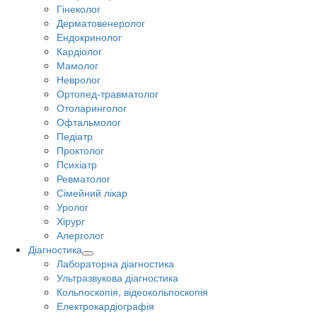
Гінеколог
Дерматовенеролог
Ендокринолог
Кардіолог
Мамолог
Невролог
Ортопед-травматолог
Отоларинголог
Офтальмолог
Педіатр
Проктолог
Психіатр
Ревматолог
Сімейний лікар
Уролог
Хірург
Алерголог
Діагностика
Лабораторна діагностика
Ультразвукова діагностика
Кольпоскопія, відеокольпоскопія
Електрокардіографія